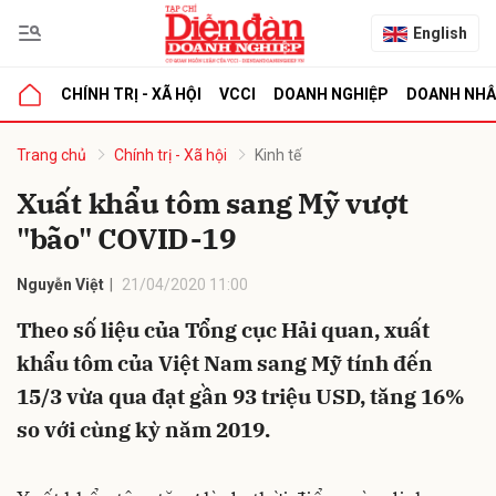
English
CHÍNH TRỊ - XÃ HỘI
VCCI
DOANH NGHIỆP
DOANH NH
bình luận
Trang chủ
Chính trị - Xã hội
Kinh tế
Xuất khẩu tôm sang Mỹ vượt
"bão" COVID-19
Nguyễn Việt
21/04/2020 11:00
Theo số liệu của Tổng cục Hải quan, xuất
khẩu tôm của Việt Nam sang Mỹ tính đến
Hủy
G
15/3 vừa qua đạt gần 93 triệu USD, tăng 16%
so với cùng kỳ năm 2019.