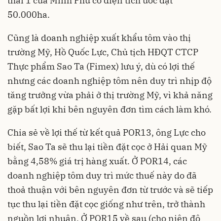
thái 1 của Minh Phú có diện tích ước đạt
50.000ha.
Cũng là doanh nghiệp xuất khẩu tôm vào thị
trường Mỹ, Hồ Quốc Lực, Chủ tịch HĐQT CTCP
Thực phẩm Sao Ta (Fimex) lưu ý, dù có lợi thế
nhưng các doanh nghiệp tôm nên duy trì nhịp độ
tăng trưởng vừa phải ở thị trường Mỹ, vì khả năng
gặp bất lợi khi bên nguyên đơn tìm cách làm khó.
Chia sẻ về lợi thế từ kết quả POR13, ông Lực cho
biết, Sao Ta sẽ thu lại tiền đặt cọc ở Hải quan Mỹ
bằng 4,58% giá trị hàng xuất. Ở POR14, các
doanh nghiệp tôm duy trì mức thuế này do đã
thoả thuận với bên nguyên đơn từ trước và sẽ tiếp
tục thu lại tiền đặt cọc giống như trên, trở thành
nguồn lợi nhuận. Ở POR15 về sau (cho niên độ