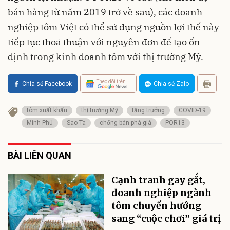
bán hàng từ năm 2019 trở về sau), các doanh
nghiệp tôm Việt có thể sử dụng nguồn lợi thế này
tiếp tục thoả thuận với nguyên đơn để tạo ổn
định trong kinh doanh tôm với thị trường Mỹ.
Theo dõi trên
Chia sẻ Facebook
Chia sẻ Zalo
tôm xuất khẩu
thị trường Mỹ
tăng trưởng
COVID-19
Minh Phú
Sao Ta
chống bán phá giá
POR13
BÀI LIÊN QUAN
Cạnh tranh gay gắt,
doanh nghiệp ngành
tôm chuyển hướng
sang “cuộc chơi” giá trị