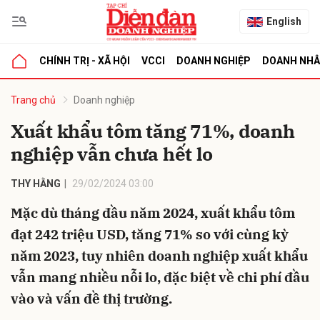
English
CHÍNH TRỊ - XÃ HỘI
VCCI
DOANH NGHIỆP
DOANH NH
bình luận
Trang chủ
Doanh nghiệp
Xuất khẩu tôm tăng 71%, doanh
nghiệp vẫn chưa hết lo
THY HẰNG
29/02/2024 03:00
Mặc dù tháng đầu năm 2024, xuất khẩu tôm
đạt 242 triệu USD, tăng 71% so với cùng kỳ
Hủy
G
năm 2023, tuy nhiên doanh nghiệp xuất khẩu
vẫn mang nhiều nỗi lo, đặc biệt về chi phí đầu
vào và vấn đề thị trường.