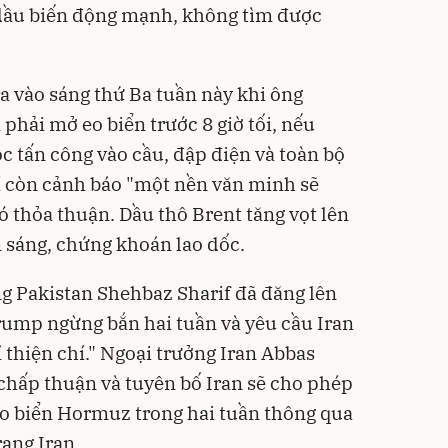
 dầu biến động mạnh, không tìm được
a vào sáng thứ Ba tuần này khi ông
 phải mở eo biển trước 8 giờ tối, nếu
c tấn công vào cầu, đập điện và toàn bộ
í còn cảnh báo "một nền văn minh sẽ
 thỏa thuận. Dầu thô Brent tăng vọt lên
 sáng, chứng khoán lao dốc.
g Pakistan Shehbaz Sharif đã đăng lên
rump ngừng bắn hai tuần và yêu cầu Iran
 thiện chí." Ngoại trưởng Iran Abbas
chấp thuận và tuyên bố Iran sẽ cho phép
Eo biển Hormuz trong hai tuần thông qua
rang Iran.