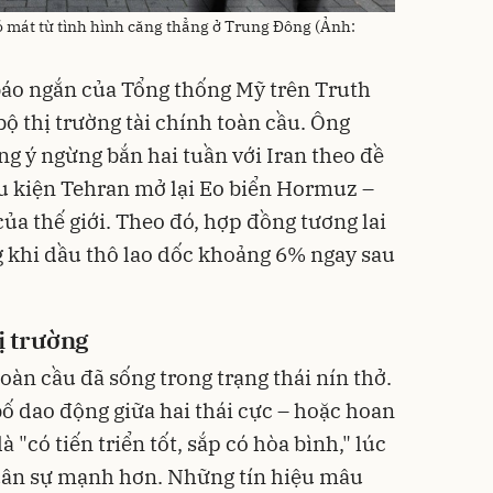
ó mát từ tình hình căng thẳng ở Trung Đông (Ảnh:
báo ngắn của Tổng thống Mỹ trên Truth
bộ thị trường tài chính toàn cầu. Ông
 ý ngừng bắn hai tuần với Iran theo đề
u kiện Tehran mở lại Eo biển Hormuz –
a thế giới. Theo đó, hợp đồng tương lai
 khi dầu thô lao dốc khoảng 6% ngay sau
ị trường
toàn cầu đã sống trong trạng thái nín thở.
ố dao động giữa hai thái cực – hoặc hoan
"có tiến triển tốt, sắp có hòa bình," lúc
quân sự mạnh hơn. Những tín hiệu mâu