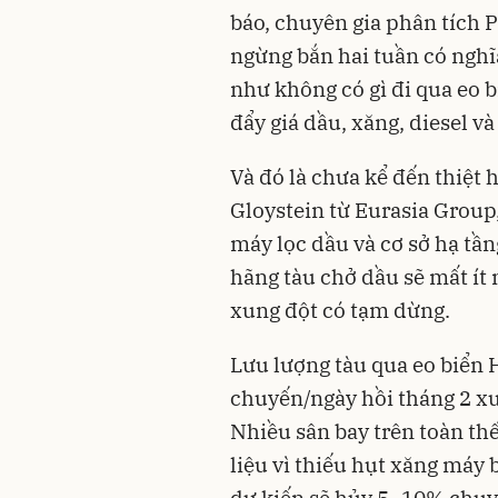
báo, chuyên gia phân tích 
ngừng bắn hai tuần có nghĩ
như không có gì đi qua eo b
đẩy giá dầu, xăng, diesel v
Và đó là chưa kể đến thiệt 
Gloystein từ Eurasia Group
máy lọc dầu và cơ sở hạ tần
hãng tàu chở dầu sẽ mất ít 
xung đột có tạm dừng.
Lưu lượng tàu qua eo biển
chuyến/ngày hồi tháng 2 xu
Nhiều sân bay trên toàn thế
liệu vì thiếu hụt xăng máy
dự kiến sẽ hủy 5–10% chuyế