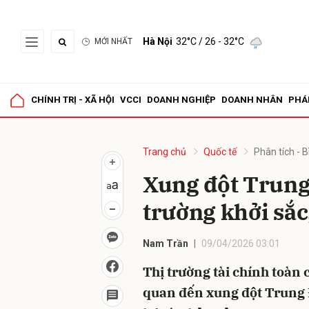
Hà Nội
32°C
/ 26 - 32°C
MỚI NHẤT
Gửi 
CHÍNH TRỊ - XÃ HỘI
VCCI
DOANH NGHIỆP
DOANH NHÂN
PHÁ
Trang chủ
Quốc tế
Phân tích - B
Xung đột Trung
trường khởi sắc
Nam Trần
09/04/2026 03:01
Thị trường tài chính toàn 
quan đến xung đột Trung 