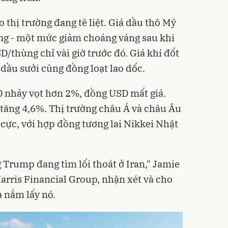
 thị trường đang tê liệt. Giá dầu thô Mỹ
ng - một mức giảm choáng váng sau khi
/thùng chỉ vài giờ trước đó. Giá khí đốt
dầu sưởi cũng đồng loạt lao dốc.
0 nhảy vọt hơn 2%, đồng USD mất giá.
 tăng 4,6%. Thị trường châu Á và châu Âu
 cực, với hợp đồng tương lai Nikkei Nhật
 Trump đang tìm lối thoát ở Iran," Jamie
Harris Financial Group, nhận xét và cho
 nắm lấy nó.