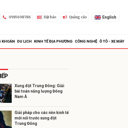
English
0985698786
Đặt báo
Quảng cáo
G KHOÁN
DU LỊCH
KINH TẾ ĐỊA PHƯƠNG
CÔNG NGHỆ
Ô TÔ - XE MÁY
IẾP
Xung đột Trung Đông: Giải
bài toán năng lượng Đông
ửi
Nam Á
Giải pháp cho các nền kinh tế
mới nổi trước xung đột
Trung Đông