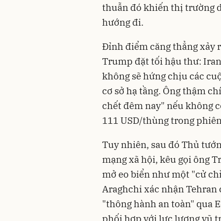
thuẫn đó khiến thị trường
hướng đi.
Đỉnh điểm căng thẳng xảy r
Trump đặt tối hậu thư: Iran
không sẽ hứng chịu các cuộ
cơ sở hạ tầng. Ông thậm ch
chết đêm nay" nếu không có
111 USD/thùng trong phiên
Tuy nhiên, sau đó Thủ tướn
mạng xã hội, kêu gọi ông T
mở eo biển như một "cử chỉ
Araghchi xác nhận Tehran 
"thông hành an toàn" qua 
phối hợp với lực lượng vũ t