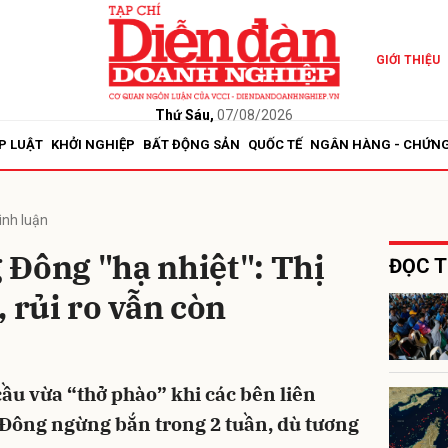
GIỚI THIỆU
bình luận
Thứ Sáu,
07/08/2026
P LUẬT
KHỞI NGHIỆP
BẤT ĐỘNG SẢN
QUỐC TẾ
NGÂN HÀNG - CHỨN
ình luận
 Đông "hạ nhiệt": Thị
ĐỌC T
, rủi ro vẫn còn
Hủy
G
cầu vừa “thở phào” khi các bên liên
Đông ngừng bắn trong 2 tuần, dù tương