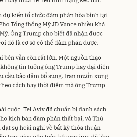
n dự kiến tổ chức đàm phán hòa bình tại
. Phó Tổng thống Mỹ JD Vance nhiều khả
 Mỹ. Ông Trump cho biết đã nhận được
coi đó là cơ sở có thể đàm phán được.
 bên vẫn còn rất lớn. Một nguồn thạo
 không tin tưởng ông Trump hay đại diện
yêu cầu bảo đảm bổ sung. Iran muốn xung
 theo cách hay thời điểm mà ông Trump
ài cuộc. Tel Aviv đã chuẩn bị danh sách
cho kịch bản đàm phán thất bại, và Thủ
đạt sự hoài nghi về bất kỳ thỏa thuận
ầu Iran giao nộp toàn bộ uranium đã làm