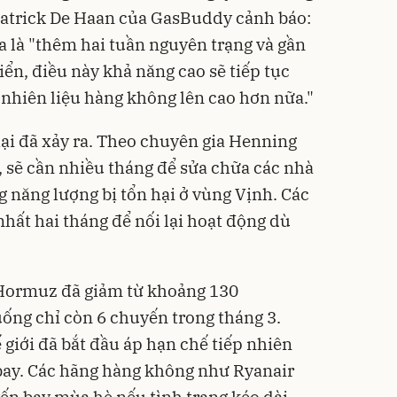
Patrick De Haan của GasBuddy cảnh báo:
a là "thêm hai tuần nguyên trạng và gần
iển, điều này khả năng cao sẽ tiếp tục
à nhiên liệu hàng không lên cao hơn nữa."
hại đã xảy ra. Theo chuyên gia Henning
, sẽ cần nhiều tháng để sửa chữa các nhà
g năng lượng bị tổn hại ở vùng Vịnh. Các
nhất hai tháng để nối lại hoạt động dù
 Hormuz đã giảm từ khoảng 130
ống chỉ còn 6 chuyến trong tháng 3.
 giới đã bắt đầu áp hạn chế tiếp nhiên
 bay. Các hãng hàng không như Ryanair
n bay mùa hè nếu tình trạng kéo dài.