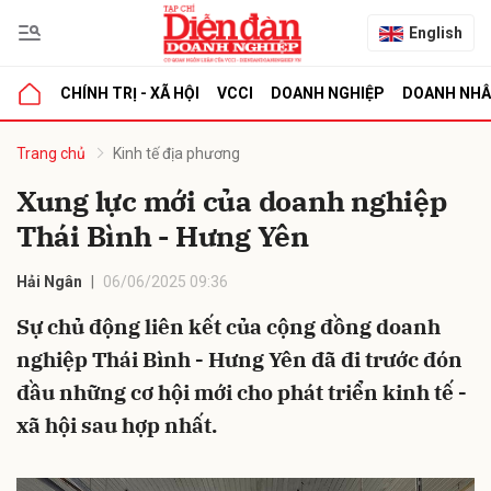
English
CHÍNH TRỊ - XÃ HỘI
VCCI
DOANH NGHIỆP
DOANH NH
bình luận
Trang chủ
Kinh tế địa phương
Xung lực mới của doanh nghiệp
Thái Bình - Hưng Yên
Hải Ngân
06/06/2025 09:36
Sự chủ động liên kết của cộng đồng doanh
nghiệp Thái Bình - Hưng Yên đã đi trước đón
Hủy
G
đầu những cơ hội mới cho phát triển kinh tế -
xã hội sau hợp nhất.