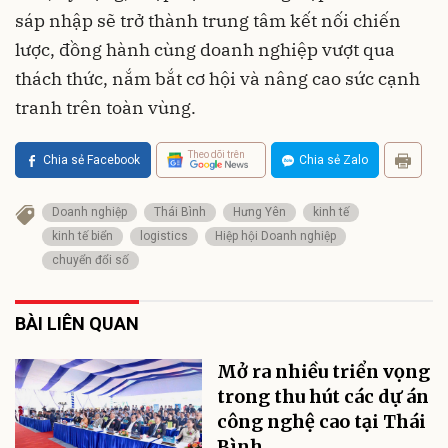
sáp nhập sẽ trở thành trung tâm kết nối chiến
lược, đồng hành cùng doanh nghiệp vượt qua
thách thức, nắm bắt cơ hội và nâng cao sức cạnh
tranh trên toàn vùng.
Theo dõi trên
Chia sẻ Facebook
Chia sẻ Zalo
Doanh nghiệp
Thái Bình
Hưng Yên
kinh tế
kinh tế biển
logistics
Hiệp hội Doanh nghiệp
chuyển đổi số
BÀI LIÊN QUAN
Mở ra nhiều triển vọng
trong thu hút các dự án
công nghệ cao tại Thái
Bình