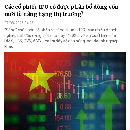
Các cổ phiếu IPO có được phân bổ dòng vốn
mới từ nâng hạng thị trường?
07/08/2026 04:05
"Sóng" chào bán cổ phần ra công chúng (IPO) của nhiều doanh
nghiệp bắt đầu dâng trở lại từ quý II/2026, với sự xuất hiện của
DMX, LPS, DVV, AMY... và tới đây sẽ còn hàng loạt doanh nghiệp
khác.