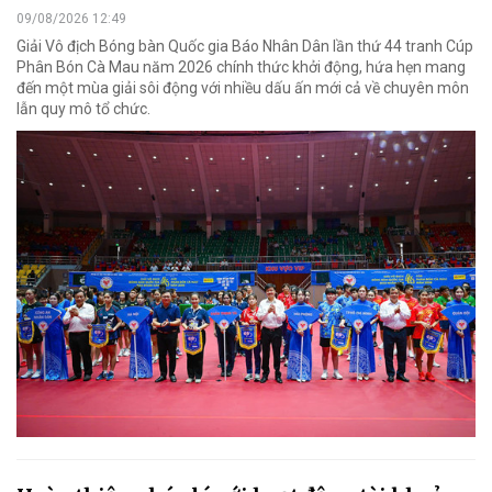
09/08/2026 12:49
Giải Vô địch Bóng bàn Quốc gia Báo Nhân Dân lần thứ 44 tranh Cúp
Phân Bón Cà Mau năm 2026 chính thức khởi động, hứa hẹn mang
đến một mùa giải sôi động với nhiều dấu ấn mới cả về chuyên môn
lẫn quy mô tổ chức.