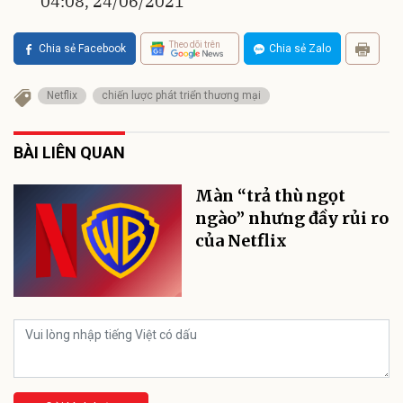
04:08, 24/06/2021
Theo dõi trên
Chia sẻ Facebook
Chia sẻ Zalo
Netflix
chiến lược phát triển thương mại
BÀI LIÊN QUAN
Màn “trả thù ngọt
ngào” nhưng đầy rủi ro
của Netflix