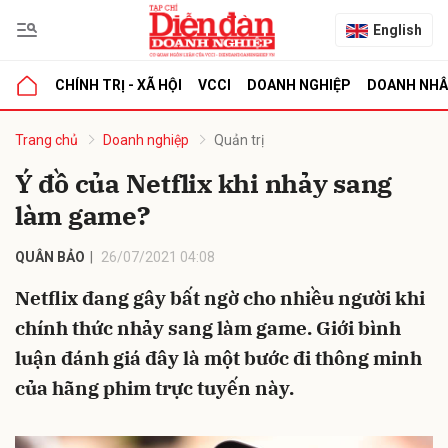
English
CHÍNH TRỊ - XÃ HỘI
VCCI
DOANH NGHIỆP
DOANH NH
bình luận
Trang chủ
Doanh nghiệp
Quản trị
Ý đồ của Netflix khi nhảy sang
làm game?
QUÂN BẢO
26/07/2021 04:08
Netflix đang gây bất ngờ cho nhiều người khi
chính thức nhảy sang làm game. Giới bình
Hủy
G
luận đánh giá đây là một bước đi thông minh
của hãng phim trực tuyến này.