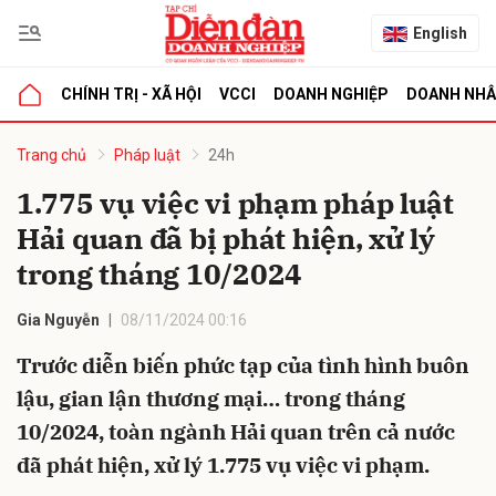
English
CHÍNH TRỊ - XÃ HỘI
VCCI
DOANH NGHIỆP
DOANH NH
bình luận
Trang chủ
Pháp luật
24h
1.775 vụ việc vi phạm pháp luật
Hải quan đã bị phát hiện, xử lý
trong tháng 10/2024
Gia Nguyễn
08/11/2024 00:16
Trước diễn biến phức tạp của tình hình buôn
Hủy
G
lậu, gian lận thương mại… trong tháng
10/2024, toàn ngành Hải quan trên cả nước
đã phát hiện, xử lý 1.775 vụ việc vi phạm.