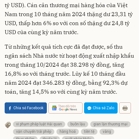
tỷ USD). Cán cân thương mại hàng hóa của Việt
Nam trong 10 tháng năm 2024 thặng dư 23,31 tỷ
USD, thấp hơn 6% so với con số thặng dư 24,8 tỷ
USD của cùng kỳ năm trước.
Từ những kết quả tích cực đã đạt được, số thu
ngân sách Nhà nước từ hoạt động xuất nhập khẩu
trong tháng 10/2024 đạt 38.298 tỷ đồng, tăng
16,8% so với tháng trước. Lũy kế 10 tháng đầu
năm 2024 đạt 346.283 tỷ đồng, bằng 92,3% dự
toán, tăng 14,5% so với cùng kỳ năm trước.
Theo dõi trên
Chia sẻ Facebook
Chia sẻ Zalo
vi phạm pháp luật Hải quan
buôn lậu
gian lận thương mại
vận chuyển trái phép
hàng hoá
tiền tệ
vàng
thực phẩm
thuốc lá
xuất nhập khẩu