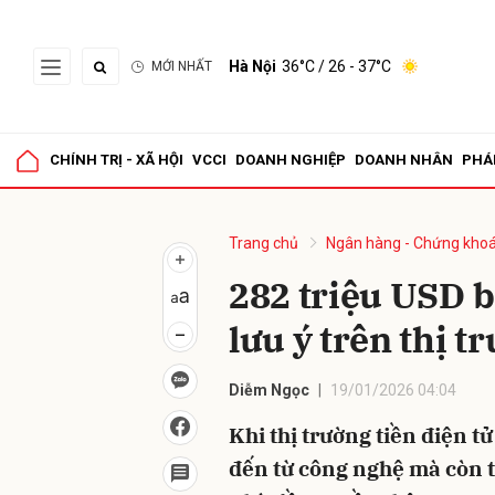
Hà Nội
36°C
/ 26 - 37°C
MỚI NHẤT
Gửi 
CHÍNH TRỊ - XÃ HỘI
VCCI
DOANH NGHIỆP
DOANH NHÂN
PHÁ
Trang chủ
Ngân hàng - Chứng kho
282 triệu USD b
lưu ý trên thị t
Diễm Ngọc
19/01/2026 04:04
Khi thị trường tiền điện tử
đến từ công nghệ mà còn t