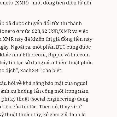
Monero (XMR) - một đồng tiền điện tử nổi
cắp đã được chuyển đổi tức thì thành
 Monero ở mức 623,32 USD/XMR và việc
n XMR này đã khiến thị giá đồng tiền này
ngày. Ngoài ra, một phần BTC cũng được
 khác như Ethereum, Ripple và Litecoin
hấy tin tặc sử dụng các chiến thuật phức
ao dịch”, ZachXBT cho biết.
 câu hỏi về khả năng bảo mật của người
 ánh xu hướng tấn công mới trong năm
 phi kỹ thuật (social engineering) đang
tiên của tin tặc. Theo đó, thay vì sử
 thuật thuần túy, kẻ gian giả danh là