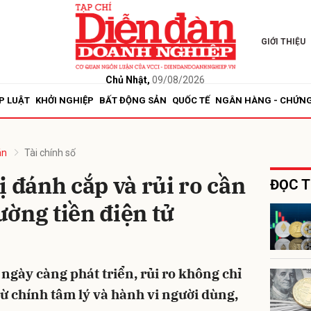
GIỚI THIỆU
bình luận
Chủ Nhật,
09/08/2026
P LUẬT
KHỞI NGHIỆP
BẤT ĐỘNG SẢN
QUỐC TẾ
NGÂN HÀNG - CHỨN
án
Tài chính số
ị đánh cắp và rủi ro cần
ĐỌC T
rường tiền điện tử
Hủy
G
 ngày càng phát triển, rủi ro không chỉ
ừ chính tâm lý và hành vi người dùng,