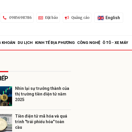
English
0985698786
Đặt báo
Quảng cáo
G KHOÁN
DU LỊCH
KINH TẾ ĐỊA PHƯƠNG
CÔNG NGHỆ
Ô TÔ - XE MÁY
IẾP
Nhìn lại sự trưởng thành của
thị trường tiền điện tử năm
ửi
2025
Tiền điện tử mã hóa và quá
trình "trái phiếu hóa" toàn
cầu