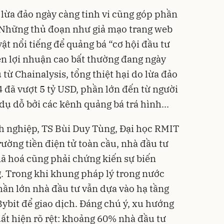
 lừa đảo ngày càng tinh vi cũng góp phần
. Những thủ đoạn như giả mạo trang web
ật nổi tiếng để quảng bá “cơ hội đầu tư
ẹn lợi nhuận cao bất thường đang ngày
 từ Chainalysis, tổng thiệt hại do lừa đảo
 đã vượt 5 tỷ USD, phần lớn đến từ người
ụ dỗ bởi các kênh quảng bá trá hình...
h nghiệp, TS Bùi Duy Tùng, Đại học RMIT
rường tiền điện tử toàn cầu, nhà đầu tư
ã hoá cũng phải chứng kiến sự biến
g. Trong khi khung pháp lý trong nước
hần lớn nhà đầu tư vẫn dựa vào hạ tầng
ybit để giao dịch. Đáng chú ý, xu hướng
ất hiện rõ rệt: khoảng 60% nhà đầu tư