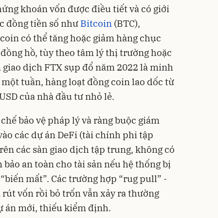
hứng khoán vốn được điều tiết và có giới
ác đồng tiền số như
Bitcoin
(BTC),
coin có thể tăng hoặc giảm hàng chục
 đồng hồ, tùy theo tâm lý thị trường hoặc
àn giao dịch FTX sụp đổ năm 2022 là minh
 một tuần, hàng loạt đồng coin lao dốc từ
USD của nhà đầu tư nhỏ lẻ.
cơ chế bảo vệ pháp lý và ràng buộc giám
vào các dự án DeFi (tài chính phi tập
trên các sàn giao dịch tập trung, không có
 bảo an toàn cho tài sản nếu hệ thống bị
“biến mất”. Các trường hợp “rug pull” -
rút vốn rồi bỏ trốn vẫn xảy ra thường
ự án mới, thiếu kiểm định.