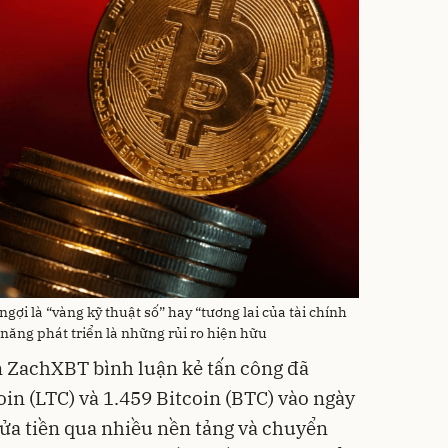
ngợi là “vàng kỹ thuật số” hay “tương lai của tài chính
năng phát triển là những rủi ro hiện hữu
 ZachXBT bình luận kẻ tấn công đã
oin (LTC) và 1.459 Bitcoin (BTC) vào ngày
ửa tiền qua nhiều nền tảng và chuyển