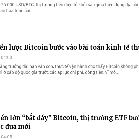
 76.000 USD/BTC, thị trường tiền điện tử khởi sắc giữa biến động địa chín
ân hóa toàn cầu.
ến lược Bitcoin bước vào bài toán kinh tế t
 04:00
ăng trưởng dài hạn vẫn còn, thực tế vận hành cho thấy Bitcoin không phả
rì ở cấp độ quốc gia trước các áp lực chi phí, dòng tiền, vĩ mô...
ền lớn “bắt đáy” Bitcoin, thị trường ETF bư
ộc đua mới
 04:05