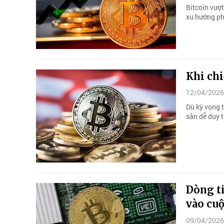
Bitcoin vượt
xu hướng ph
Khi chi
12/04/2026
Dù kỳ vọng t
sản dễ duy t
Dòng ti
vào cu
09/04/2026