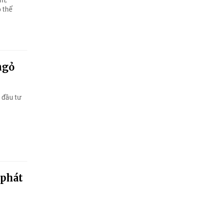
 thể
ngỏ
 đầu tư
 phát