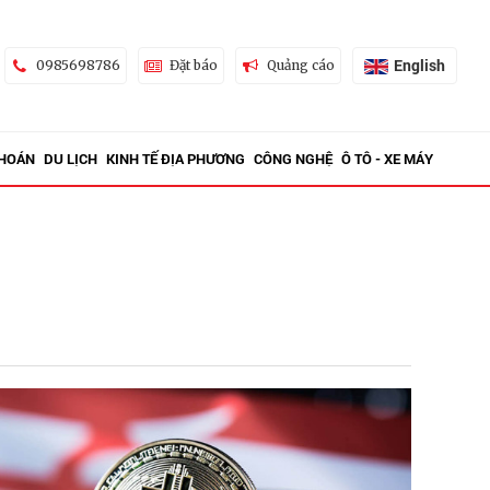
English
0985698786
Đặt báo
Quảng cáo
KHOÁN
DU LỊCH
KINH TẾ ĐỊA PHƯƠNG
CÔNG NGHỆ
Ô TÔ - XE MÁY