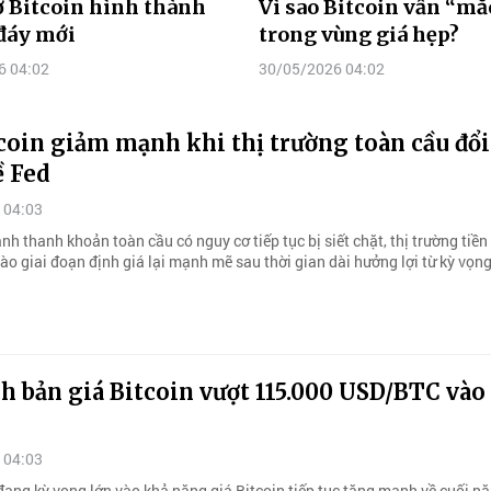
 Bitcoin hình thành
Vì sao Bitcoin vẫn “mắ
đáy mới
trong vùng giá hẹp?
6 04:02
30/05/2026 04:02
coin giảm mạnh khi thị trường toàn cầu đổi
ề Fed
 04:03
nh thanh khoản toàn cầu có nguy cơ tiếp tục bị siết chặt, thị trường tiền
o giai đoạn định giá lại mạnh mẽ sau thời gian dài hưởng lợi từ kỳ vọng
h bản giá Bitcoin vượt 115.000 USD/BTC vào
 04:03
đang kỳ vọng lớn vào khả năng giá Bitcoin tiếp tục tăng mạnh về cuối n