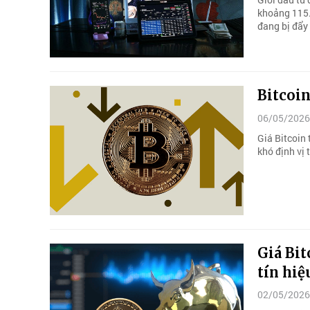
khoảng 115.
đang bị đẩy
Bitcoin
06/05/2026
Giá Bitcoin 
khó định vị 
Giá Bit
tín hi
02/05/2026