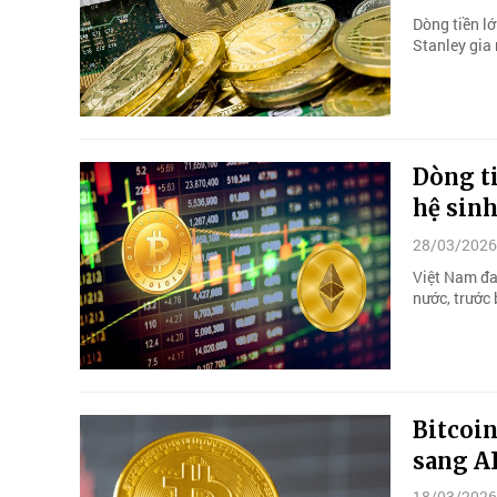
Dòng tiền l
Stanley gia 
Dòng ti
hệ sinh
28/03/2026
Việt Nam đa
nước, trước 
Bitcoin
sang A
18/03/2026