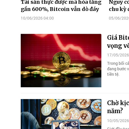
Tài sản thực được mã hóa tăng
Nguy cơ
gần 600%, Bitcoin vẫn dò đáy
chu kỳ 
10/06/2026 04:00
05/06/202
Giá Bit
vọng v
17/05/2026
Trong bối cả
đang bước và
tiền tệ.
Chờ kịc
năm?
10/05/2026
Giới đầu tư 