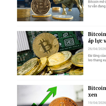
Bitcoin mở 
tư vẫn đang 
Bitcoin
áp lực 
26/04/2026
Đà tăng của 
leo thang xu
Bitcoin
xen
19/04/2026