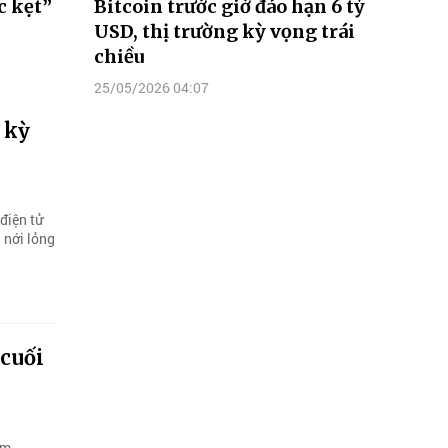
c kẹt”
Bitcoin trước giờ đáo hạn 6 tỷ
USD, thị trường kỳ vọng trái
chiều
25/05/2026 04:07
 kỳ
 điện tử
 nới lỏng
 cuối
ăm,