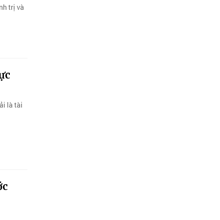
h trị và
hực
i là tài
ớc