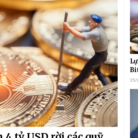
Lự
Bi
25/
n 4 tỷ USD rời các quỹ