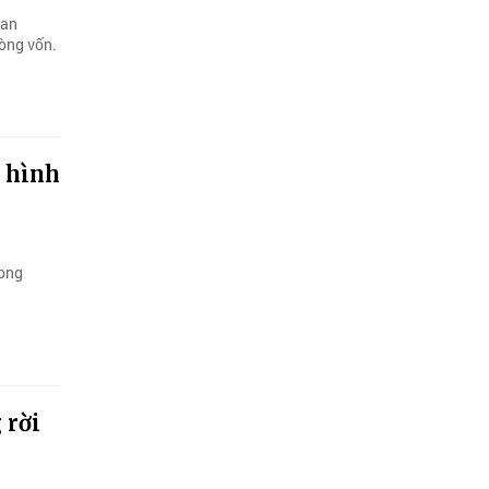
gan
dòng vốn.
h hình
rong
 rời