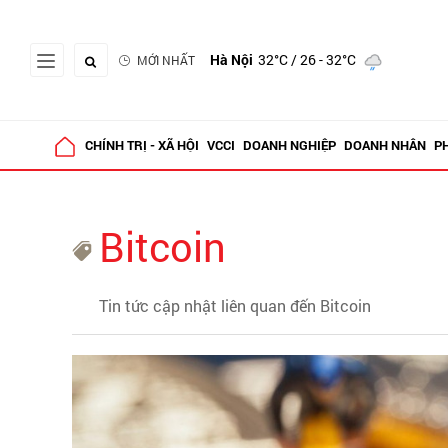
Hà Nội
32°C
/ 26 - 32°C
MỚI NHẤT
CHÍNH TRỊ - XÃ HỘI
VCCI
DOANH NGHIỆP
DOANH NHÂN
P
Bitcoin
Tin tức cập nhật liên quan đến Bitcoin