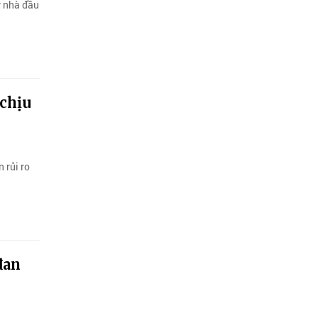
y nhà đầu
 chịu
 rủi ro
đan