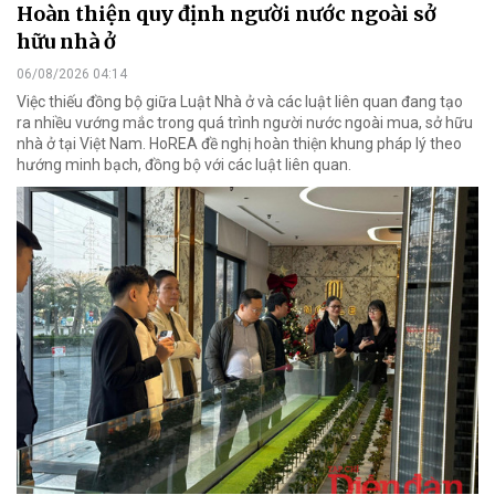
Hoàn thiện quy định người nước ngoài sở
hữu nhà ở
06/08/2026 04:14
Việc thiếu đồng bộ giữa Luật Nhà ở và các luật liên quan đang tạo
ra nhiều vướng mắc trong quá trình người nước ngoài mua, sở hữu
nhà ở tại Việt Nam. HoREA đề nghị hoàn thiện khung pháp lý theo
hướng minh bạch, đồng bộ với các luật liên quan.