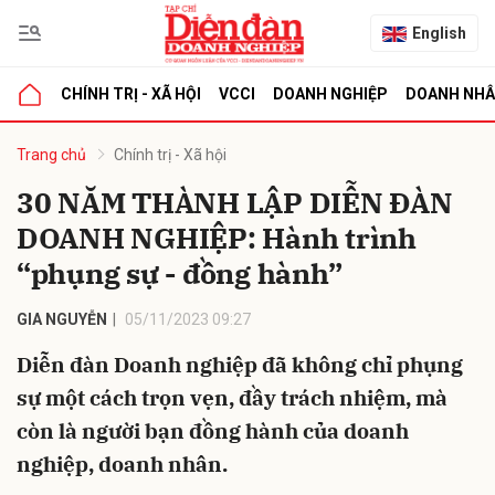
English
CHÍNH TRỊ - XÃ HỘI
VCCI
DOANH NGHIỆP
DOANH NH
bình luận
Trang chủ
Chính trị - Xã hội
30 NĂM THÀNH LẬP DIỄN ĐÀN
DOANH NGHIỆP: Hành trình
“phụng sự - đồng hành”
GIA NGUYỄN
05/11/2023 09:27
Diễn đàn Doanh nghiệp đã không chỉ phụng
Hủy
G
sự một cách trọn vẹn, đầy trách nhiệm, mà
còn là người bạn đồng hành của doanh
nghiệp, doanh nhân.