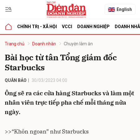
English
CHÍNH TRỊ - XÃ HỘI
VCCI
DOANH NGHIỆP
DOANH NH
bình luận
Trang chủ
Doanh nhân
Chuyện làm ăn
Bài học từ tân Tổng giám đốc
Starbucks
QUÂN BẢO
30/03/2023 04:00
Ông sẽ ra các cửa hàng Starbucks và làm một
nhân viên trực tiếp pha chế mỗi tháng nửa
Hủy
G
ngày.
>>“Khôn ngoan” như Starbucks