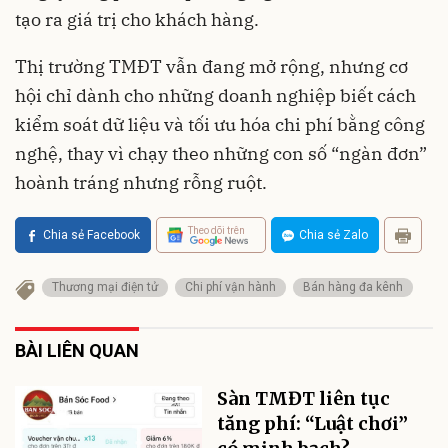
tạo ra giá trị cho khách hàng.
Thị trường TMĐT vẫn đang mở rộng, nhưng cơ
hội chỉ dành cho những doanh nghiệp biết cách
kiểm soát dữ liệu và tối ưu hóa chi phí bằng công
nghệ, thay vì chạy theo những con số “ngàn đơn”
hoành tráng nhưng rỗng ruột.
Theo dõi trên
Chia sẻ Facebook
Chia sẻ Zalo
Thương mại điện tử
Chi phí vận hành
Bán hàng đa kênh
BÀI LIÊN QUAN
Sàn TMĐT liên tục
tăng phí: “Luật chơi”