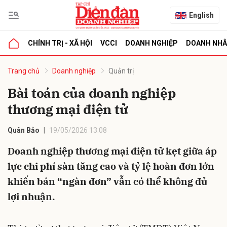
English
CHÍNH TRỊ - XÃ HỘI
VCCI
DOANH NGHIỆP
DOANH NH
bình luận
Trang chủ
Doanh nghiệp
Quản trị
Bài toán của doanh nghiệp
thương mại điện tử
Quân Bảo
19/05/2026 13:08
Doanh nghiệp thương mại điện tử kẹt giữa áp
lực chi phí sàn tăng cao và tỷ lệ hoàn đơn lớn
Hủy
G
khiến bán “ngàn đơn” vẫn có thể không đủ
lợi nhuận.