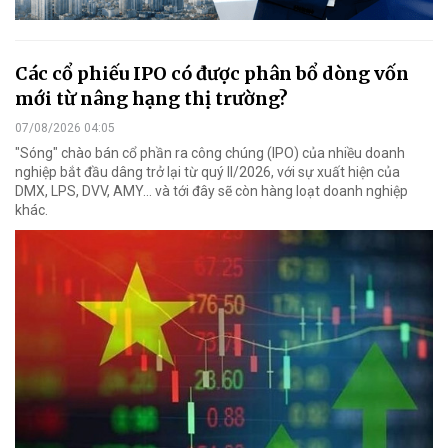
Các cổ phiếu IPO có được phân bổ dòng vốn
mới từ nâng hạng thị trường?
07/08/2026 04:05
"Sóng" chào bán cổ phần ra công chúng (IPO) của nhiều doanh
nghiệp bắt đầu dâng trở lại từ quý II/2026, với sự xuất hiện của
DMX, LPS, DVV, AMY... và tới đây sẽ còn hàng loạt doanh nghiệp
khác.