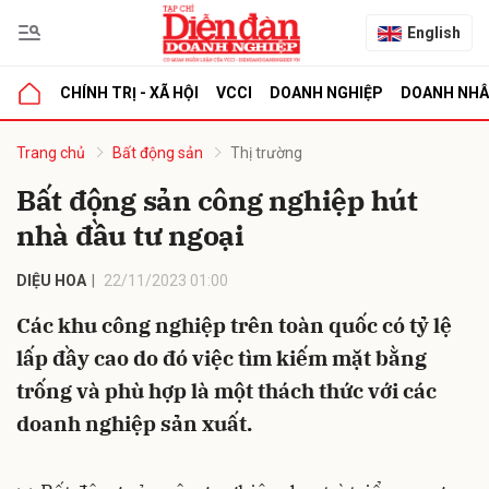
English
CHÍNH TRỊ - XÃ HỘI
VCCI
DOANH NGHIỆP
DOANH NH
bình luận
Trang chủ
Bất động sản
Thị trường
Bất động sản công nghiệp hút
nhà đầu tư ngoại
DIỆU HOA
22/11/2023 01:00
Các khu công nghiệp trên toàn quốc có tỷ lệ
lấp đầy cao do đó việc tìm kiếm mặt bằng
Hủy
G
trống và phù hợp là một thách thức với các
doanh nghiệp sản xuất.