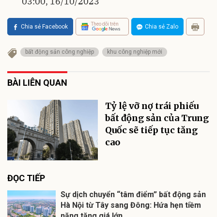
03:00, 16/10/2023
Theo dõi trên
Chia sẻ Facebook
Chia sẻ Zalo
bất động sản công nghiệp
khu công nghiệp mới
BÀI LIÊN QUAN
Tỷ lệ vỡ nợ trái phiếu
bất động sản của Trung
Quốc sẽ tiếp tục tăng
cao
ĐỌC TIẾP
Sự dịch chuyển “tâm điểm” bất động sản
Hà Nội từ Tây sang Đông: Hứa hẹn tiềm
năng tăng giá lớn