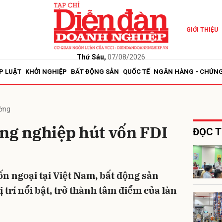
GIỚI THIỆU
bình luận
Thứ Sáu,
07/08/2026
P LUẬT
KHỞI NGHIỆP
BẤT ĐỘNG SẢN
QUỐC TẾ
NGÂN HÀNG - CHỨN
ường
ông nghiệp hút vốn FDI
ĐỌC T
Hủy
G
ốn ngoại tại Việt Nam, bất động sản
trí nổi bật, trở thành tâm điểm của làn