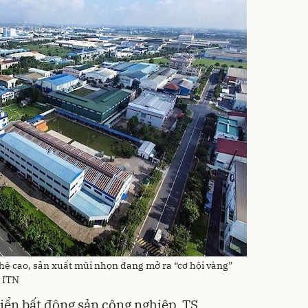
hệ cao, sản xuất mũi nhọn đang mở ra “cơ hội vàng”
: ITN
riển bất động sản công nghiệp, TS