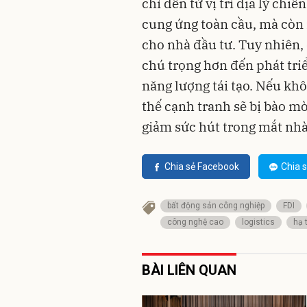
chỉ đến từ vị trí địa lý ch
cung ứng toàn cầu, mà còn 
cho nhà đầu tư. Tuy nhiên,
chú trọng hơn đến phát triển
năng lượng tái tạo. Nếu khôn
thế cạnh tranh sẽ bị bào mò
giảm sức hút trong mắt nhà
Chia sẻ Facebook
Chia s
bất động sản công nghiệp
FDI
công nghệ cao
logistics
hạ 
BÀI LIÊN QUAN