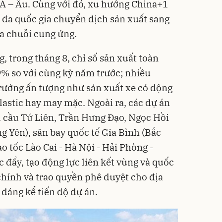
 Á – Âu. Cùng với đó, xu hướng China+1
 đa quốc gia chuyển dịch sản xuất sang
a chuỗi cung ứng.
 trong tháng 8, chỉ số sản xuất toàn
% so với cùng kỳ năm trước; nhiều
rưởng ấn tượng như sản xuất xe có động
lastic hay may mặc. Ngoài ra, các dự án
 cầu Tứ Liên, Trần Hưng Đạo, Ngọc Hồi
g Yên), sân bay quốc tế Gia Bình (Bắc
o tốc Lào Cai - Hà Nội - Hải Phòng -
đẩy, tạo động lực liên kết vùng và quốc
chính và trao quyền phê duyệt cho địa
đáng kể tiến độ dự án.