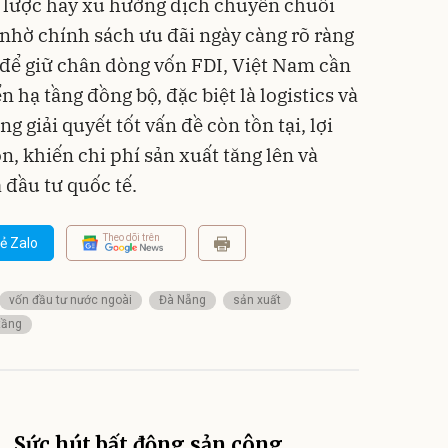
iến lược hay xu hướng dịch chuyển chuỗi
nhờ chính sách ưu đãi ngày càng rõ ràng
 để giữ chân dòng vốn FDI, Việt Nam cần
 hạ tầng đồng bộ, đặc biệt là logistics và
g giải quyết tốt vấn đề còn tồn tại, lợi
n, khiến chi phí sản xuất tăng lên và
 đầu tư quốc tế.
Theo dõi trên
ẻ Zalo
vốn đầu tư nước ngoài
Đà Nẵng
sản xuất
tầng
Sức hút bất động sản công