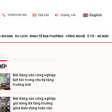
English
0985698786
Đặt báo
Quảng cáo
G KHOÁN
DU LỊCH
KINH TẾ ĐỊA PHƯƠNG
CÔNG NGHỆ
Ô TÔ - XE MÁY
IẾP
Bất động sản công nghiệp
bứt tốc trong chu kỳ tăng
ửi
trưởng mới
Bất động sản công nghiệp
giữ vững đà tăng trưởng
giữa biến động toàn cầu