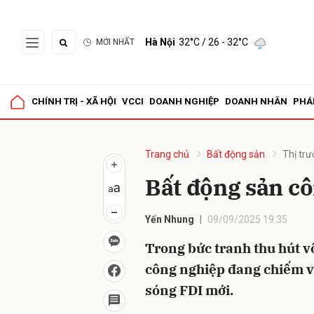
Hà Nội
32°C
/ 26 - 32°C
MỚI NHẤT
Gửi 
CHÍNH TRỊ - XÃ HỘI
VCCI
DOANH NGHIỆP
DOANH NHÂN
PHÁ
Trang chủ
Bất động sản
Thị tr
Bất động sản c
Yến Nhung
09/09/2025 19:35
Trong bức tranh thu hút v
công nghiệp đang chiếm vị 
sóng FDI mới.