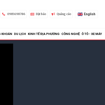
English
0985698786
Đặt báo
Quảng cáo
G KHOÁN
DU LỊCH
KINH TẾ ĐỊA PHƯƠNG
CÔNG NGHỆ
Ô TÔ - XE MÁY