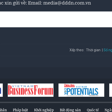
c xin gửi về: Email:
media@dddn.com.vn
Số ng
Xếp theo:
Thời gian
nhân
Pháp luật
Khởi nghiệp
Bất động sản
Quốc tế
Ngâ