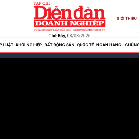
GIỚI THIỆU
Thứ Bảy,
08/08/2026
P LUẬT
KHỞI NGHIỆP
BẤT ĐỘNG SẢN
QUỐC TẾ
NGÂN HÀNG - CHỨN