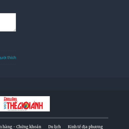
ười thích
n hàng - Chứng khoán
Du lịch
Kinh tế địa phương