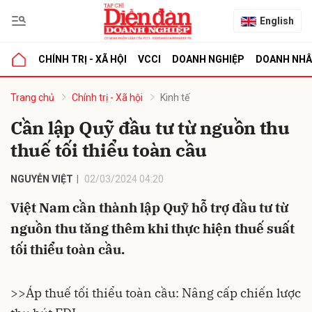
English
CHÍNH TRỊ - XÃ HỘI
VCCI
DOANH NGHIỆP
DOANH NH
bình luận
Trang chủ
Chính trị - Xã hội
Kinh tế
Cần lập Quỹ đầu tư từ nguồn thu
thuế tối thiểu toàn cầu
NGUYỄN VIỆT
02/03/2024 04:20
Việt Nam cần thành lập Quỹ hỗ trợ đầu tư từ
nguồn thu tăng thêm khi thực hiện thuế suất
Hủy
G
tối thiểu toàn cầu.
>>
Áp thuế tối thiểu toàn cầu: Nâng cấp chiến lược