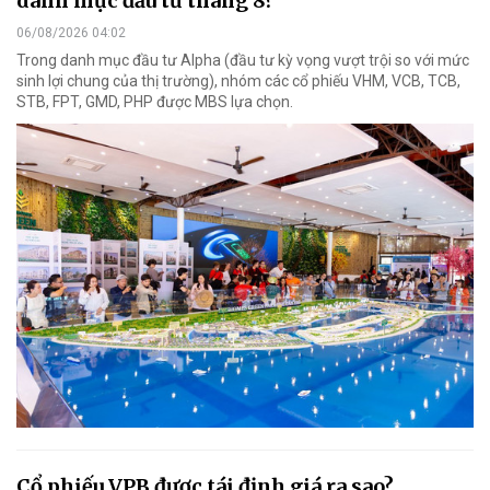
danh mục đầu tư tháng 8?
06/08/2026 04:02
Trong danh mục đầu tư Alpha (đầu tư kỳ vọng vượt trội so với mức
sinh lợi chung của thị trường), nhóm các cổ phiếu VHM, VCB, TCB,
STB, FPT, GMD, PHP được MBS lựa chọn.
Cổ phiếu VPB được tái định giá ra sao?