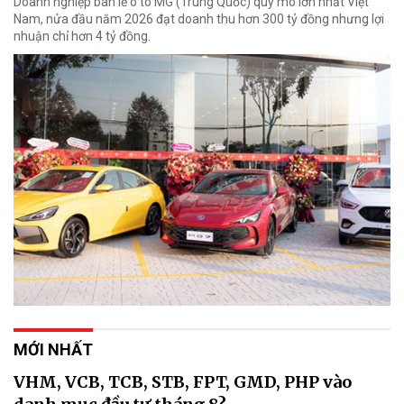
Doanh nghiệp bán lẻ ô tô MG (Trung Quốc) quy mô lớn nhất Việt
Nam, nửa đầu năm 2026 đạt doanh thu hơn 300 tỷ đồng nhưng lợi
nhuận chỉ hơn 4 tỷ đồng.
MỚI NHẤT
VHM, VCB, TCB, STB, FPT, GMD, PHP vào