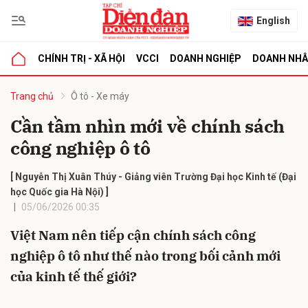
English
CHÍNH TRỊ - XÃ HỘI
VCCI
DOANH NGHIỆP
DOANH NH
bình luận
Trang chủ
Ô tô - Xe máy
Cần tầm nhìn mới về chính sách
công nghiệp ô tô
[ Nguyễn Thị Xuân Thúy - Giảng viên Trường Đại học Kinh tế (Đại
học Quốc gia Hà Nội) ]
05/06/2026 00:35
Hủy
G
Việt Nam nên tiếp cận chính sách công
nghiệp ô tô như thế nào trong bối cảnh mới
của kinh tế thế giới?