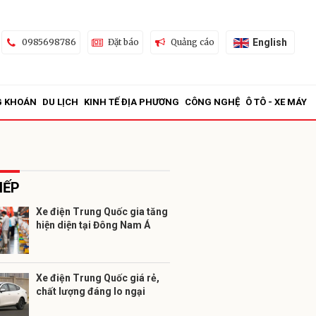
English
0985698786
Đặt báo
Quảng cáo
G KHOÁN
DU LỊCH
KINH TẾ ĐỊA PHƯƠNG
CÔNG NGHỆ
Ô TÔ - XE MÁY
IẾP
Xe điện Trung Quốc gia tăng
hiện diện tại Đông Nam Á
ửi
Xe điện Trung Quốc giá rẻ,
chất lượng đáng lo ngại