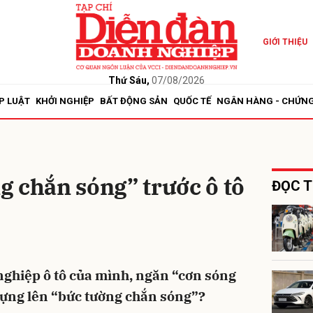
GIỚI THIỆU
bình luận
Thứ Sáu,
07/08/2026
P LUẬT
KHỞI NGHIỆP
BẤT ĐỘNG SẢN
QUỐC TẾ
NGÂN HÀNG - CHỨN
 chắn sóng” trước ô tô
ĐỌC T
Hủy
G
ghiệp ô tô của mình, ngăn “cơn sóng
dựng lên “bức tường chắn sóng”?