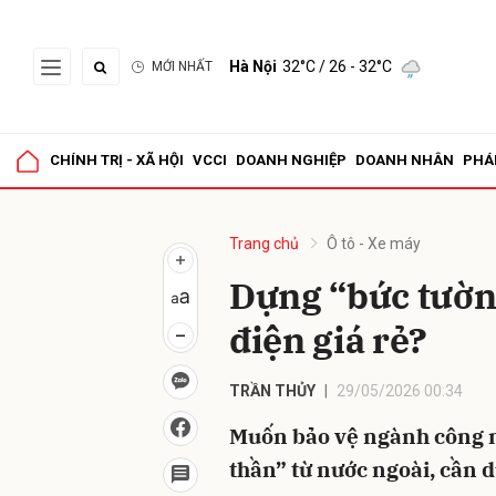
Hà Nội
32°C
/ 26 - 32°C
MỚI NHẤT
Gửi 
CHÍNH TRỊ - XÃ HỘI
VCCI
DOANH NGHIỆP
DOANH NHÂN
PHÁ
Trang chủ
Ô tô - Xe máy
Dựng “bức tường
điện giá rẻ?
TRẦN THỦY
29/05/2026 00:34
Muốn bảo vệ ngành công n
thần” từ nước ngoài, cần 