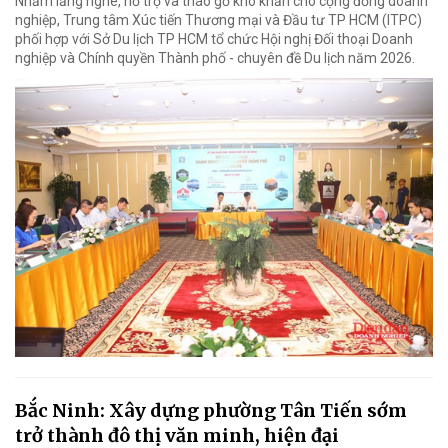
Nhằm lắng nghe, hỗ trợ và tháo gỡ khó khăn cho cộng đồng doanh
nghiệp, Trung tâm Xúc tiến Thương mại và Đầu tư TP HCM (ITPC)
phối hợp với Sở Du lịch TP HCM tổ chức Hội nghị Đối thoại Doanh
nghiệp và Chính quyền Thành phố - chuyên đề Du lịch năm 2026.
Bắc Ninh: Xây dựng phường Tân Tiến sớm
trở thành đô thị văn minh, hiện đại