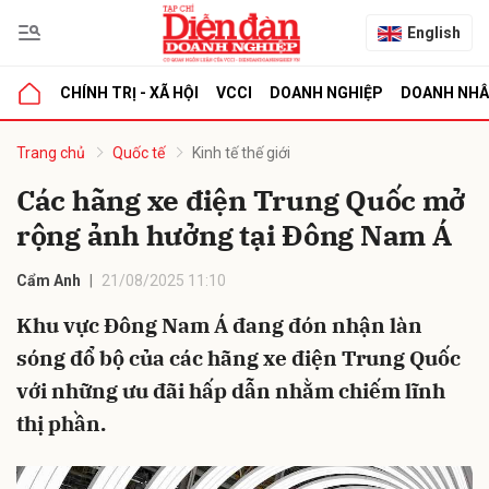
English
CHÍNH TRỊ - XÃ HỘI
VCCI
DOANH NGHIỆP
DOANH NH
bình luận
Trang chủ
Quốc tế
Kinh tế thế giới
Các hãng xe điện Trung Quốc mở
rộng ảnh hưởng tại Đông Nam Á
Cẩm Anh
21/08/2025 11:10
Khu vực Đông Nam Á đang đón nhận làn
sóng đổ bộ của các hãng xe điện Trung Quốc
Hủy
G
với những ưu đãi hấp dẫn nhằm chiếm lĩnh
thị phần.