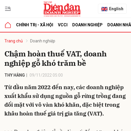
English
CHÍNH TRỊ - XÃ HỘI
VCCI
DOANH NGHIỆP
DOANH NH
bình luận
Trang chủ
Doanh nghiệp
Chậm hoàn thuế VAT, doanh
nghiệp gỗ khó trăm bề
THY HẰNG
09/11/2022 05:00
Từ đầu năm 2022 đến nay, các doanh nghiệp
xuất khẩu sử dụng nguồn gỗ rừng trồng đang
Hủy
G
đối mặt với vô vàn khó khăn, đặc biệt trong
khâu hoàn thuế giá trị gia tăng (VAT).