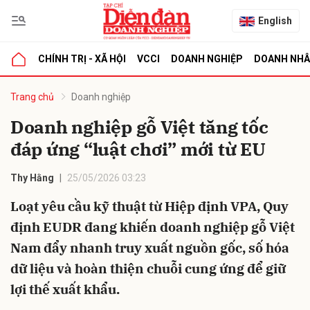
English
CHÍNH TRỊ - XÃ HỘI
VCCI
DOANH NGHIỆP
DOANH NH
bình luận
Trang chủ
Doanh nghiệp
Doanh nghiệp gỗ Việt tăng tốc
đáp ứng “luật chơi” mới từ EU
Thy Hằng
25/05/2026 03:23
Loạt yêu cầu kỹ thuật từ Hiệp định VPA, Quy
định EUDR đang khiến doanh nghiệp gỗ Việt
Hủy
G
Nam đẩy nhanh truy xuất nguồn gốc, số hóa
dữ liệu và hoàn thiện chuỗi cung ứng để giữ
lợi thế xuất khẩu.