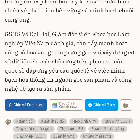
trường cao cấp khác bởi đây là chuẩn mực tham
chiếu về phát triển bền vững và minh bạch chuỗi
cung ứng.
GS TS Võ Đại Hải, Giám đốc Viện Khoa học Lâm
nghiệp Việt Nam đánh giá, cần đẩy mạnh hoạt
động số hóa vùng trồng rừng gắn với xây dựng cơ
sở dữ liệu cho các chủ rừng trên phạm vi toàn
quốc sẽ đáp ứng yêu cầu quốc tế về việc minh
bạch hóa thông tin nguồn gốc sản phẩm và công
nghệ để tạo ra sản phẩm.
Theo dõi trên
Chia sẻ Facebook
Chia sẻ Zalo
Ngành gỗ
Xuất khẩu gỗ
Hiệp định VPA
Quy định EUDR
Truy xuất nguồn gốc
Thị trường EU
Phát triển bền vững
Giấy phép FLEGT
Quản lý rừng
Chống mất rừng