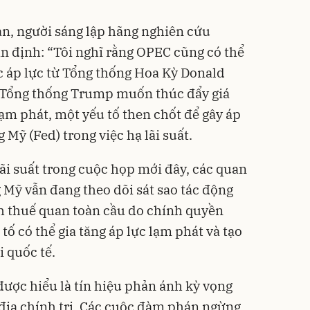
n, người sáng lập hãng nghiên cứu
định: “Tôi nghĩ rằng OPEC cũng có thể
c áp lực từ Tổng thống Hoa Kỳ Donald
 Tổng thống Trump muốn thúc đẩy giá
m phát, một yếu tố then chốt để gây áp
 Mỹ (Fed) trong việc hạ lãi suất.
ãi suất trong cuộc họp mới đây, các quan
Mỹ vẫn đang theo dõi sát sao tác động
h thuế quan toàn cầu do chính quyền
ố có thể gia tăng áp lực lạm phát và tạo
i quốc tế.
được hiểu là tín hiệu phản ánh kỳ vọng
 địa chính trị. Các cuộc đàm phán ngừng