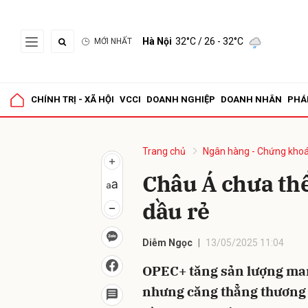
Hà Nội
32°C
/ 26 - 32°C
MỚI NHẤT
Gửi 
CHÍNH TRỊ - XÃ HỘI
VCCI
DOANH NGHIỆP
DOANH NHÂN
PHÁ
Trang chủ
Ngân hàng - Chứng kho
Châu Á chưa thể
dầu rẻ
Diễm Ngọc
13/05/2025 11:04
OPEC+ tăng sản lượng mang
nhưng căng thẳng thương mạ