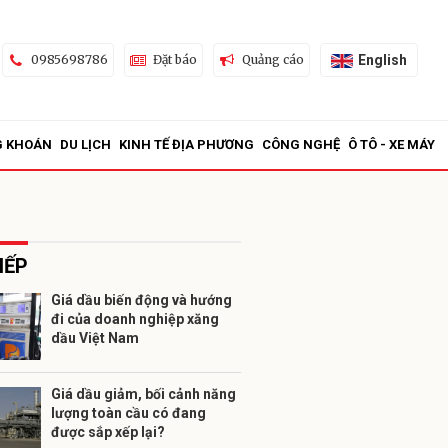
English
0985698786
Đặt báo
Quảng cáo
G KHOÁN
DU LỊCH
KINH TẾ ĐỊA PHƯƠNG
CÔNG NGHỆ
Ô TÔ - XE MÁY
IẾP
Giá dầu biến động và hướng
đi của doanh nghiệp xăng
ửi
dầu Việt Nam
Giá dầu giảm, bối cảnh năng
lượng toàn cầu có đang
được sắp xếp lại?