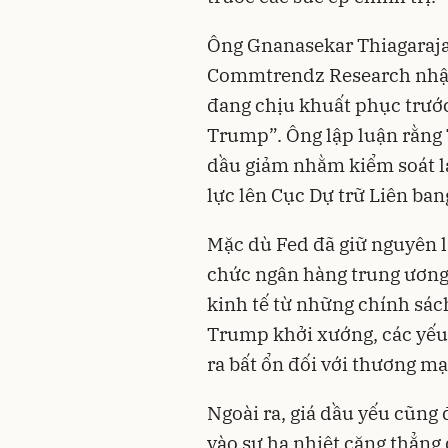
Ông Gnanasekar Thiagaraja
Commtrendz Research nhận 
đang chịu khuất phục trướ
Trump”. Ông lập luận rằng
dầu giảm nhằm kiểm soát lạ
lực lên Cục Dự trữ Liên bang
Mặc dù Fed đã giữ nguyên l
chức ngân hàng trung ương 
kinh tế từ những chính sác
Trump khởi xướng, các yếu t
ra bất ổn đối với thương mạ
Ngoài ra, giá dầu yếu cũng 
vào sự hạ nhiệt căng thẳng