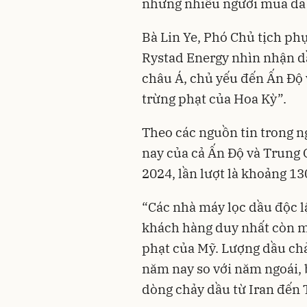
nhưng nhiều người mua đã t
Bà Lin Ye, Phó Chủ tịch phụ
Rystad Energy nhìn nhận d
châu Á, chủ yếu đến Ấn Độ
trừng phạt của Hoa Kỳ”.
Theo các nguồn tin trong 
nay của cả Ấn Độ và Trung 
2024, lần lượt là khoảng 1
“Các nhà máy lọc dầu độc l
khách hàng duy nhất còn mu
phạt của Mỹ. Lượng dầu chả
năm nay so với năm ngoái, 
dòng chảy dầu từ Iran đến