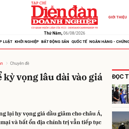
GIỚI THIỆU
bình luận
Thứ Năm,
06/08/2026
P LUẬT
KHỞI NGHIỆP
BẤT ĐỘNG SẢN
QUỐC TẾ
NGÂN HÀNG - CHỨN
án
Chuyên đề
 kỳ vọng lâu dài vào giá
ĐỌC T
Hủy
G
 lại hy vọng giá dầu giảm cho châu Á,
i và bất ổn địa chính trị vẫn tiếp tục