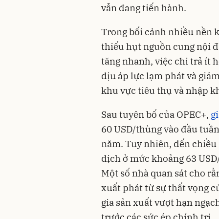
vẫn đang tiến hành.
Trong bối cảnh nhiều nền k
thiếu hụt nguồn cung nội 
tăng nhanh, việc chi trả ít
dịu áp lực lạm phát và giả
khu vực tiêu thụ và nhập kh
Sau tuyên bố của OPEC+,
g
60 USD/thùng vào đầu tuần
năm. Tuy nhiên, đến chiều 
dịch ở mức khoảng 63 USD/t
Một số nhà quan sát cho rằ
xuất phát từ sự thất vọng 
gia sản xuất vượt hạn ngạc
trước các sức ép chính trị.