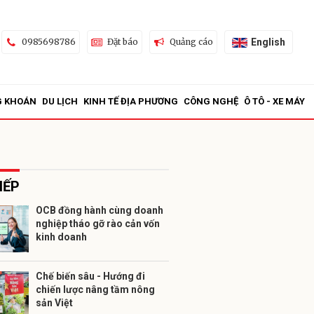
English
0985698786
Đặt báo
Quảng cáo
G KHOÁN
DU LỊCH
KINH TẾ ĐỊA PHƯƠNG
CÔNG NGHỆ
Ô TÔ - XE MÁY
IẾP
OCB đồng hành cùng doanh
nghiệp tháo gỡ rào cản vốn
ửi
kinh doanh
Chế biến sâu - Hướng đi
chiến lược nâng tầm nông
sản Việt