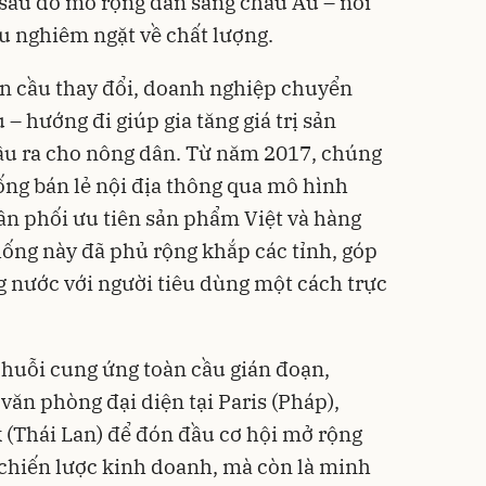
 sau đó mở rộng dần sang châu Âu – nơi
ầu nghiêm ngặt về chất lượng.
àn cầu thay đổi, doanh nghiệp chuyển
 – hướng đi giúp gia tăng giá trị sản
ầu ra cho nông dân. Từ năm 2017, chúng
hống bán lẻ nội địa thông qua mô hình
n phối ưu tiên sản phẩm Việt và hàng
hống này đã phủ rộng khắp các tỉnh, góp
g nước với người tiêu dùng một cách trực
huỗi cung ứng toàn cầu gián đoạn,
văn phòng đại diện tại Paris (Pháp),
 (Thái Lan) để đón đầu cơ hội mở rộng
à chiến lược kinh doanh, mà còn là minh