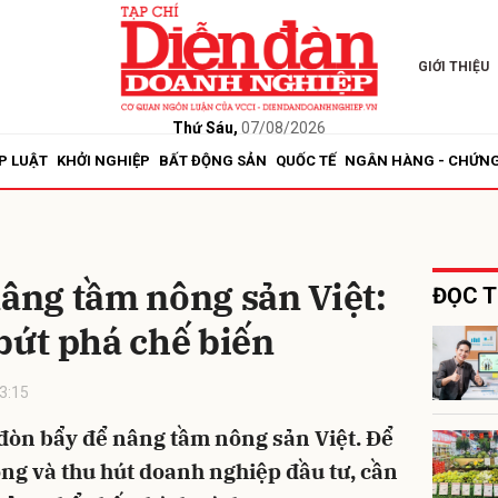
GIỚI THIỆU
bình luận
Thứ Sáu,
07/08/2026
P LUẬT
KHỞI NGHIỆP
BẤT ĐỘNG SẢN
QUỐC TẾ
NGÂN HÀNG - CHỨN
nâng tầm nông sản Việt:
ĐỌC T
 bứt phá chế biến
Hủy
G
3:15
đòn bẩy để nâng tầm nông sản Việt. Để
ng và thu hút doanh nghiệp đầu tư, cần