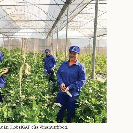
chuẩn GlobalGAP của Vinanutrifood.