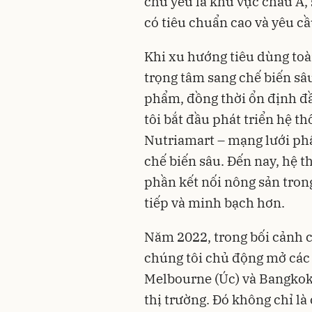
chủ yếu là khu vực châu Á,
có tiêu chuẩn cao và yêu c
Khi xu hướng tiêu dùng to
trọng tâm sang chế biến sâu
phẩm, đồng thời ổn định đ
tôi bắt đầu phát triển hệ t
Nutriamart – mạng lưới phâ
chế biến sâu. Đến nay, hệ t
phần kết nối nông sản tron
tiếp và minh bạch hơn.
Năm 2022, trong bối cảnh c
chúng tôi chủ động mở các 
Melbourne (Úc) và Bangkok
thị trường. Đó không chỉ l