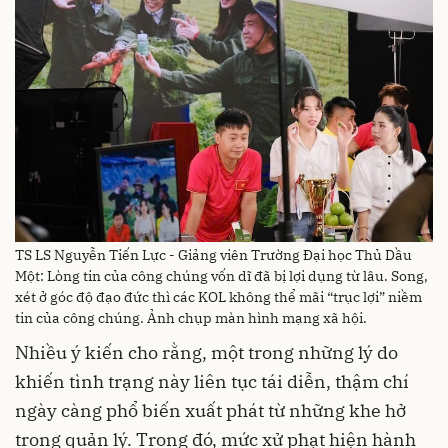
TS LS Nguyễn Tiến Lực - Giảng viên Trường Đại học Thủ Dầu
Một: Lòng tin của công chúng vốn dĩ đã bị lợi dụng từ lâu. Song,
xét ở góc độ đạo đức thì các KOL không thể mãi “trục lợi” niềm
tin của công chúng. Ảnh chụp màn hình mạng xã hội.
Nhiều ý kiến cho rằng, một trong những lý do
khiến tình trạng này liên tục tái diễn, thậm chí
ngày càng phổ biến xuất phát từ những khe hở
trong quản lý. Trong đó, mức xử phạt hiện hành