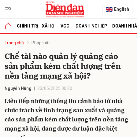
English
CHÍNH TRỊ - XÃ HỘI
VCCI
DOANH NGHIỆP
DOANH NH
bình luận
Trang chủ
Pháp luật
Chế tài nào quản lý quảng cáo
sản phẩm kém chất lượng trên
nền tảng mạng xã hội?
Nguyễn Hùng
23/05/2025 00:20
Liên tiếp những thông tin cảnh báo từ nhà
Hủy
G
chức trách về tình trạng sản xuất và quảng
cáo sản phẩm kém chất lượng trên nền tảng
mạng xã hội, đang được dư luận đặc biệt