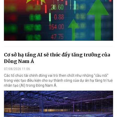
Cơ sở hạ tầng AI sẽ thúc đẩy tăng trưởng của
Đông Nam Á
07/08/2026 11:06
Các tổ chức tài chính đóng vai trò then chốt như những "cầu nối"
trong việc tạo điều kiện cho sự thành công của dự án hạ tầng trí tuệ
nhân tạo (AI) trong Đông Nam Á.