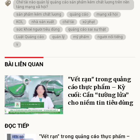
Chế tài nào quản lý quảng cáo sản phẩm kém chất lượng trên nền
tảng mạng xã hội?
sản phẩm kém chất lượng
quảng cáo
mạng xã hội
KOL
nhà sản xuất
chế tài
xử phạt
sức khoẻ người tiêu dùng
quảng cáo sai sự thật
Luật Quảng cáo
quản lý
mỹ phẩm
người nổi tiếng
v
BÀI LIÊN QUAN
"Vết rạn" trong quảng
cáo thực phẩm – Kỳ
cuối: Cần “tường lửa”
cho niềm tin tiêu dùng
ĐỌC TIẾP
"Vết rạn" trong quảng cáo thực phẩm –