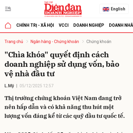
English
CHÍNH TRỊ - XÃ HỘI
VCCI
DOANH NGHIỆP
DOANH NH
bình luận
Trang chủ
Ngân hàng - Chứng khoán
Chứng khoán
"Chìa khóa" quyết định cách
doanh nghiệp sử dụng vốn, bảo
vệ nhà đầu tư
L.Mỹ
05/12/2025 12:57
Thị trường chứng khoán Việt Nam đang trở
Hủy
G
nên hấp dẫn và có khả năng thu hút một
lượng vốn đáng kể từ các quỹ đầu tư quốc tế.