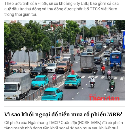
Theo ước tính của FTSE, sẽ có khoảng 6 tỷ USD, bao gồm cả các
quỹ đầu tư chủ động và thụ động được phân bổ TTCK Việt Nam
trong thời gian tới.
Vì sao khối ngoại đổ tiền mua cổ phiếu MBB?
Cổ phiếu của Ngân hàng TMCP Quân đội (HOSE: MBB) đã có phiên
tăng mạnh nhờ dòng tiền khối ngoại đổ vào mua sau khi kết quả