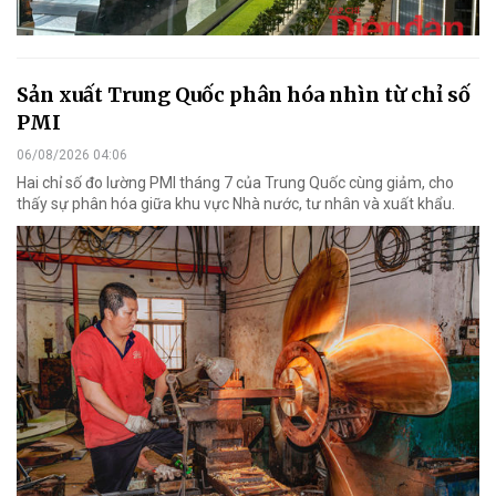
Sản xuất Trung Quốc phân hóa nhìn từ chỉ số
PMI
06/08/2026 04:06
Hai chỉ số đo lường PMI tháng 7 của Trung Quốc cùng giảm, cho
thấy sự phân hóa giữa khu vực Nhà nước, tư nhân và xuất khẩu.