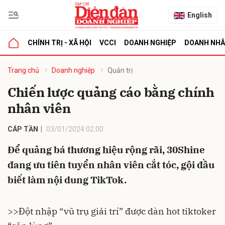
English
CHÍNH TRỊ - XÃ HỘI
VCCI
DOANH NGHIỆP
DOANH NH
bình luận
Trang chủ
Doanh nghiệp
Quản trị
Chiến lược quảng cáo bằng chính
nhân viên
CÁP TẦN
03/01/2024 02:00
Để quảng bá thương hiệu rộng rãi, 30Shine
đang ưu tiên tuyển nhân viên cắt tóc, gội đầu
Hủy
G
biết làm nội dung TikTok.
>>Đột nhập “vũ trụ giải trí” được dàn hot tiktoker