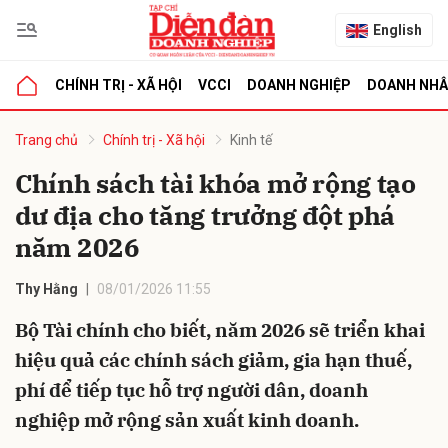
English
CHÍNH TRỊ - XÃ HỘI
VCCI
DOANH NGHIỆP
DOANH NH
bình luận
Trang chủ
Chính trị - Xã hội
Kinh tế
Chính sách tài khóa mở rộng tạo
dư địa cho tăng trưởng đột phá
năm 2026
Thy Hằng
08/01/2026 11:55
Bộ Tài chính cho biết, năm 2026 sẽ triển khai
Hủy
G
hiệu quả các chính sách giảm, gia hạn thuế,
phí để tiếp tục hỗ trợ người dân, doanh
nghiệp mở rộng sản xuất kinh doanh.