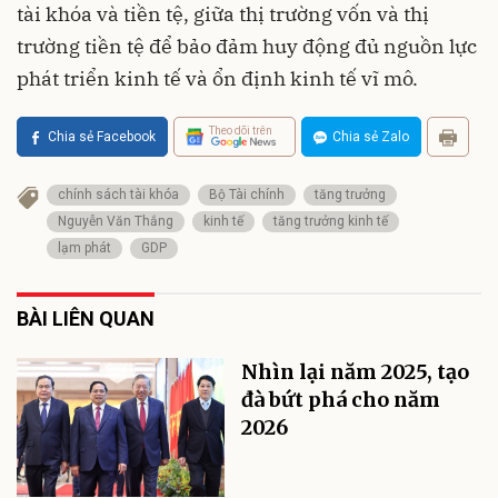
tài khóa và tiền tệ, giữa thị trường vốn và thị
trường tiền tệ để bảo đảm huy động đủ nguồn lực
phát triển kinh tế và ổn định kinh tế vĩ mô.
Theo dõi trên
Chia sẻ Facebook
Chia sẻ Zalo
chính sách tài khóa
Bộ Tài chính
tăng trưởng
Nguyễn Văn Thắng
kinh tế
tăng trưởng kinh tế
lạm phát
GDP
BÀI LIÊN QUAN
Nhìn lại năm 2025, tạo
đà bứt phá cho năm
2026