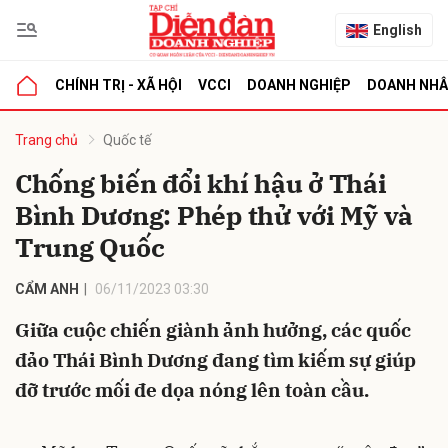
English
CHÍNH TRỊ - XÃ HỘI
VCCI
DOANH NGHIỆP
DOANH NH
bình luận
Trang chủ
Quốc tế
Chống biến đổi khí hậu ở Thái
Bình Dương: Phép thử với Mỹ và
Trung Quốc
CẨM ANH
06/11/2023 03:30
Giữa cuộc chiến giành ảnh hưởng, các quốc
Hủy
G
đảo Thái Bình Dương đang tìm kiếm sự giúp
đỡ trước mối đe dọa nóng lên toàn cầu.