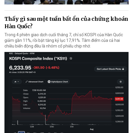
Thấy gì sau một tuần bất ổn của chứng khoán
Hàn Quốc?
Trong 4 phiên giao dịch cuối tháng 7, chỉ số KOSPI của Hàn Quốc
giảm gần 11%, rồi bật tăng kỷ lục 17,91%. Tâm điểm của cả hai
chiều biến động đều là nhóm cổ phiếu chip nhớ.