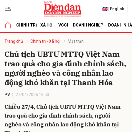
English
CHÍNH TRỊ - XÃ HỘI
VCCI
DOANH NGHIỆP
DOANH NH
bình luận
Trang chủ
Chính trị - Xã hội
Mặt trận
Chủ tịch UBTƯ MTTQ Việt Nam
trao quà cho gia đình chính sách,
người nghèo và công nhân lao
động khó khăn tại Thanh Hóa
PV
27/04/2026 18:53
Hủy
G
Chiều 27/4, Chủ tịch UBTƯ MTTQ Việt Nam
trao quà cho gia đình chính sách, người
nghèo và công nhân lao động khó khăn tại