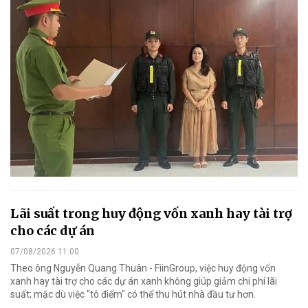
Lãi suất trong huy động vốn xanh hay tài trợ
cho các dự án
07/08/2026 11:00
Theo ông Nguyễn Quang Thuân - FiinGroup, việc huy động vốn
xanh hay tài trợ cho các dự án xanh không giúp giảm chi phí lãi
suất; mặc dù việc "tô điểm" có thể thu hút nhà đầu tư hơn.