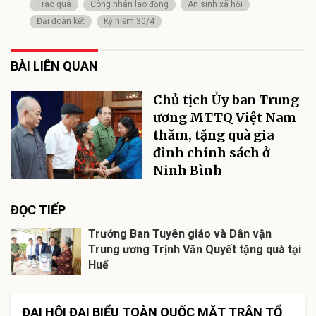
Trao quà
Công nhân lao động
An sinh xã hội
Đại đoàn kết
Kỷ niệm 30/4
BÀI LIÊN QUAN
Chủ tịch Ủy ban Trung
ương MTTQ Việt Nam
thăm, tặng quà gia
đình chính sách ở
Ninh Bình
ĐỌC TIẾP
Trưởng Ban Tuyên giáo và Dân vận
Trung ương Trịnh Văn Quyết tặng quà tại
Huế
ĐẠI HỘI ĐẠI BIỂU TOÀN QUỐC MẶT TRẬN TỔ