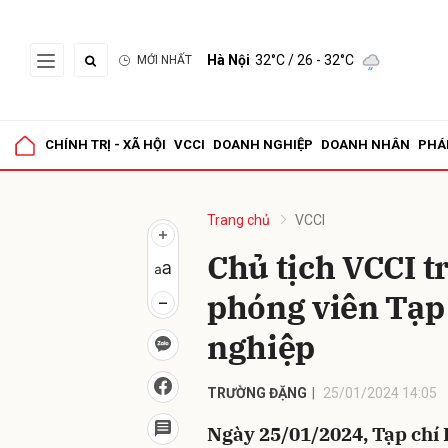
Hà Nội
32°C
/ 26 - 32°C
MỚI NHẤT
Gửi 
CHÍNH TRỊ - XÃ HỘI
VCCI
DOANH NGHIỆP
DOANH NHÂN
PHÁ
Trang chủ
VCCI
Chủ tịch VCCI t
phóng viên Tạp
nghiệp
TRƯỜNG ĐẶNG
25/01/2024 14:05
Ngày 25/01/2024, Tạp chí 