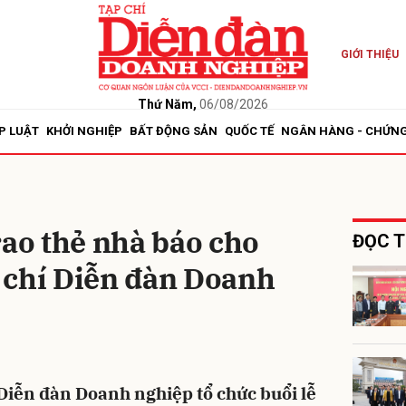
GIỚI THIỆU
bình luận
Thứ Năm,
06/08/2026
P LUẬT
KHỞI NGHIỆP
BẤT ĐỘNG SẢN
QUỐC TẾ
NGÂN HÀNG - CHỨN
rao thẻ nhà báo cho
ĐỌC T
 chí Diễn đàn Doanh
Hủy
G
Diễn đàn Doanh nghiệp tổ chức buổi lễ