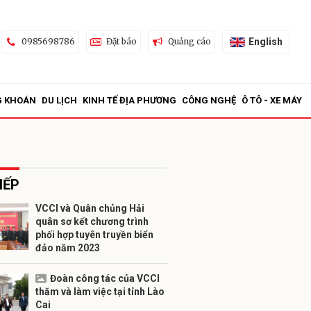
English
0985698786
Đặt báo
Quảng cáo
G KHOÁN
DU LỊCH
KINH TẾ ĐỊA PHƯƠNG
CÔNG NGHỆ
Ô TÔ - XE MÁY
IẾP
VCCI và Quân chủng Hải
quân sơ kết chương trình
ửi
phối hợp tuyên truyền biển
đảo năm 2023
Đoàn công tác của VCCI
thăm và làm việc tại tỉnh Lào
Cai