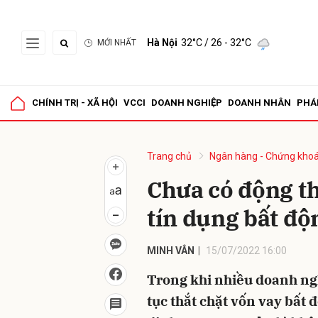
Hà Nội
32°C
/ 26 - 32°C
MỚI NHẤT
Gửi 
CHÍNH TRỊ - XÃ HỘI
VCCI
DOANH NGHIỆP
DOANH NHÂN
PHÁ
Trang chủ
Ngân hàng - Chứng kho
Chưa có động th
tín dụng bất độ
MINH VÂN
15/07/2022 16:00
Trong khi nhiều doanh ng
tục thắt chặt vốn vay bất 