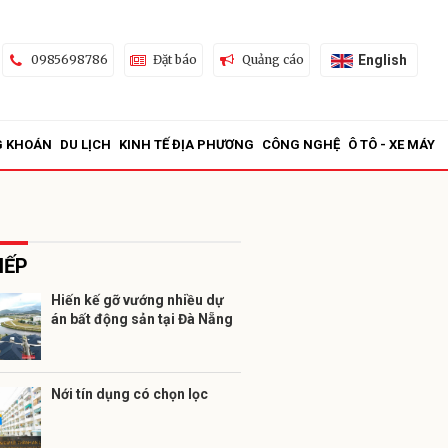
English
0985698786
Đặt báo
Quảng cáo
G KHOÁN
DU LỊCH
KINH TẾ ĐỊA PHƯƠNG
CÔNG NGHỆ
Ô TÔ - XE MÁY
IẾP
Hiến kế gỡ vướng nhiều dự
án bất động sản tại Đà Nẵng
ửi
Nới tín dụng có chọn lọc