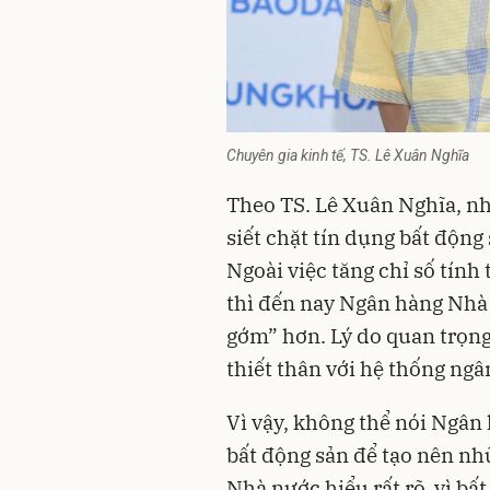
Chuyên gia kinh tế, TS. Lê Xuân Nghĩa
Theo TS. Lê Xuân Nghĩa, n
siết chặt tín dụng bất độn
Ngoài việc tăng chỉ số tính
thì đến nay Ngân hàng Nhà
gớm” hơn. Lý do quan trọng 
thiết thân với hệ thống ngâ
Vì vậy, không thể nói Ngân
bất động sản để tạo nên nhữ
Nhà nước hiểu rất rõ, vì bất