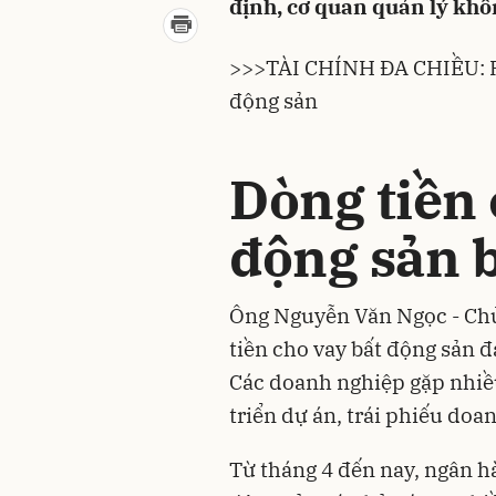
định, cơ quan quản lý khô
>>>
TÀI CHÍNH ĐA CHIỀU: Rối
động sản
Dòng tiền 
động sản b
Ông Nguyễn Văn Ngọc - Chủ
tiền cho vay bất động sản đ
Các doanh nghiệp gặp nhiề
triển dự án,
trái phiếu doa
Từ tháng 4 đến nay, ngân h