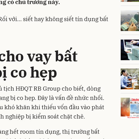
ng có chủ trương này.
 với... siết hay không siết tín dụng bất
cho vay bất
ị co hẹp
 tịch HĐQT RB Group cho biết, dòng
ang bị co hẹp. Đây là vấn đề nhức nhối.
u khó khăn khi thiếu vốn đầu vào phát
nh nghiệ
p bị kiểm soát chặt chẽ.
àng hết
room tín dụng
, thị trường bất