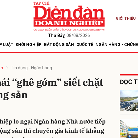
GIỚI THIỆU
bình luận
Thứ Bảy,
08/08/2026
P LUẬT
KHỞI NGHIỆP
BẤT ĐỘNG SẢN
QUỐC TẾ
NGÂN HÀNG - CHỨN
án
Tín dụng - Ngân hàng
ái “ghê gớm” siết chặt
ĐỌC T
ng sản
Hủy
G
hiệp lo ngại Ngân hàng Nhà nước tiếp
động sản thì chuyên gia kinh tế khẳng