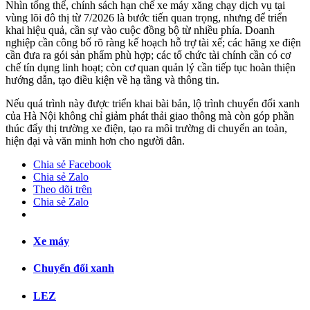
Nhìn tổng thể, chính sách hạn chế xe máy xăng chạy dịch vụ tại
vùng lõi đô thị từ 7/2026 là bước tiến quan trọng, nhưng để triển
khai hiệu quả, cần sự vào cuộc đồng bộ từ nhiều phía. Doanh
nghiệp cần công bố rõ ràng kế hoạch hỗ trợ tài xế; các hãng xe điện
cần đưa ra gói sản phẩm phù hợp; các tổ chức tài chính cần có cơ
chế tín dụng linh hoạt; còn cơ quan quản lý cần tiếp tục hoàn thiện
hướng dẫn, tạo điều kiện về hạ tầng và thông tin.
Nếu quá trình này được triển khai bài bản, lộ trình chuyển đổi xanh
của Hà Nội không chỉ giảm phát thải giao thông mà còn góp phần
thúc đẩy thị trường xe điện, tạo ra môi trường di chuyển an toàn,
hiện đại và văn minh hơn cho người dân.
Chia sẻ Facebook
Chia sẻ Zalo
Theo dõi trên
Chia sẻ Zalo
Xe máy
Chuyển đổi xanh
LEZ