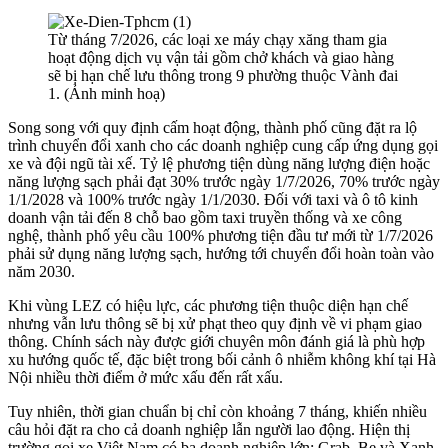
Từ tháng 7/2026, các loại xe máy chạy xăng tham gia
hoạt động dịch vụ vận tải gồm chở khách và giao hàng
sẽ bị hạn chế lưu thông trong 9 phường thuộc Vành đai
1. (Ảnh minh hoạ)
Song song với quy định cấm hoạt động, thành phố cũng đặt ra lộ
trình chuyển đổi xanh cho các doanh nghiệp cung cấp ứng dụng gọi
xe và đội ngũ tài xế. Tỷ lệ phương tiện dùng năng lượng điện hoặc
năng lượng sạch phải đạt 30% trước ngày 1/7/2026, 70% trước ngày
1/1/2028 và 100% trước ngày 1/1/2030. Đối với taxi và ô tô kinh
doanh vận tải đến 8 chỗ bao gồm taxi truyền thống và xe công
nghệ, thành phố yêu cầu 100% phương tiện đầu tư mới từ 1/7/2026
phải sử dụng năng lượng sạch, hướng tới chuyển đổi hoàn toàn vào
năm 2030.
Khi vùng LEZ có hiệu lực, các phương tiện thuộc diện hạn chế
nhưng vẫn lưu thông sẽ bị xử phạt theo quy định về vi phạm giao
thông. Chính sách này được giới chuyên môn đánh giá là phù hợp
xu hướng quốc tế, đặc biệt trong bối cảnh ô nhiễm không khí tại Hà
Nội nhiều thời điểm ở mức xấu đến rất xấu.
Tuy nhiên, thời gian chuẩn bị chỉ còn khoảng 7 tháng, khiến nhiều
câu hỏi đặt ra cho cả doanh nghiệp lẫn người lao động. Hiện thị
trường gọi xe Việt Nam có ba doanh nghiệp lớn: Grab, Be và Xanh