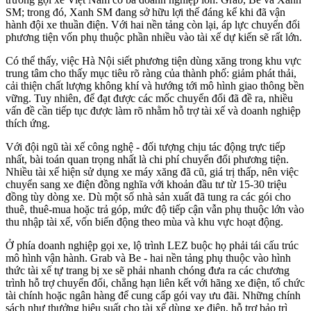
SM; trong đó, Xanh SM đang sở hữu lợi thế đáng kể khi đã vận
hành đội xe thuần điện. Với hai nền tảng còn lại, áp lực chuyển đổi
phương tiện vốn phụ thuộc phần nhiều vào tài xế dự kiến sẽ rất lớn.
Có thể thấy, việc Hà Nội siết phương tiện dùng xăng trong khu vực
trung tâm cho thấy mục tiêu rõ ràng của thành phố: giảm phát thải,
cải thiện chất lượng không khí và hướng tới mô hình giao thông bền
vững. Tuy nhiên, để đạt được các mốc chuyển đổi đã đề ra, nhiều
vấn đề cần tiếp tục được làm rõ nhằm hỗ trợ tài xế và doanh nghiệp
thích ứng.
Với đội ngũ tài xế công nghệ - đối tượng chịu tác động trực tiếp
nhất, bài toán quan trọng nhất là chi phí chuyển đổi phương tiện.
Nhiều tài xế hiện sử dụng xe máy xăng đã cũ, giá trị thấp, nên việc
chuyển sang xe điện đồng nghĩa với khoản đầu tư từ 15-30 triệu
đồng tùy dòng xe. Dù một số nhà sản xuất đã tung ra các gói cho
thuê, thuê-mua hoặc trả góp, mức độ tiếp cận vẫn phụ thuộc lớn vào
thu nhập tài xế, vốn biến động theo mùa và khu vực hoạt động.
Ở phía doanh nghiệp gọi xe, lộ trình LEZ buộc họ phải tái cấu trúc
mô hình vận hành. Grab và Be - hai nền tảng phụ thuộc vào hình
thức tài xế tự trang bị xe sẽ phải nhanh chóng đưa ra các chương
trình hỗ trợ chuyển đổi, chẳng hạn liên kết với hãng xe điện, tổ chức
tài chính hoặc ngân hàng để cung cấp gói vay ưu đãi. Những chính
sách như thưởng hiệu suất cho tài xế dùng xe điện, hỗ trợ bảo trì