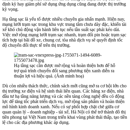
định kỳ hay giảm phí sử dụng ứng dụng cũng đang được thị trường
kỳ vọng.
Hạ tầng sạc là yếu tố được nhiều chuyên gia nhấn mạnh. Hiện nay,
mạng lưới trạm sạc trong khu vực trung tâm chưa dày đặc, khiến tài
xế khó chủ động vận hành liên tục nếu tần suất sạc phải kéo dài.
Việc mở rộng mạng lưới trạm sạc nhanh, trạm đổi pin hoặc trạm sạc
tích hợp tại bãi đỗ xe, chung cư, tòa nhà dịch vụ sẽ quyết định tốc
độ chuyển đổi thực tế trên thị trường.
Hạ tầng sạc cần được mở rộng và hoàn thiện hơn để hỗ
trợ quá trình chuyển đổi sang phương tiện xanh diễn ra
thuận lợi và hiệu quả. (Ảnh minh hoạ)
Dù còn nhiều thách thức, chính sách mới cũng mở ra cơ hội lớn cho
thị trường xe điện và hệ sinh thái liên quan. Các hãng xe điện, nhà
đầu tư hạ tầng năng lượng và các nền tảng công nghệ đều có động
lực để tăng tốc phát triển dịch vụ, mở rộng sản phẩm và hoàn thiện
mô hình kinh doanh xanh. Nếu có sự phối hợp chặt chẽ giữa cơ
quan quản lý - doanh nghiệp - tài xế, Hà Nội có thể trở thành đô thị
tiên phong tại Việt Nam trong triển khai vùng phát thải thấp, tạo tiền
lệ cho các địa phương khác áp dụng.