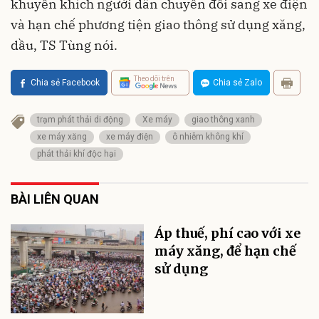
khuyến khích người dân chuyển đổi sang xe điện
và hạn chế phương tiện giao thông sử dụng xăng,
dầu, TS Tùng nói.
Theo dõi trên
Chia sẻ Facebook
Chia sẻ Zalo
trạm phát thải di động
Xe máy
giao thông xanh
xe máy xăng
xe máy điện
ô nhiễm không khí
phát thải khí độc hại
BÀI LIÊN QUAN
Áp thuế, phí cao với xe
máy xăng, để hạn chế
sử dụng