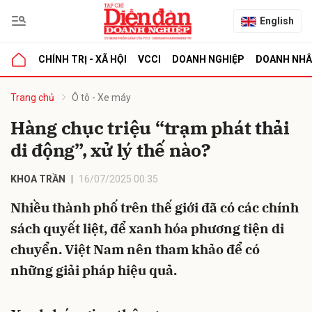
English
CHÍNH TRỊ - XÃ HỘI
VCCI
DOANH NGHIỆP
DOANH NH
bình luận
Trang chủ
Ô tô - Xe máy
Hàng chục triệu “trạm phát thải
di động”, xử lý thế nào?
KHOA TRẦN
16/07/2025 00:35
Nhiều thành phố trên thế giới đã có các chính
sách quyết liệt, để xanh hóa phương tiện di
Hủy
G
chuyển. Việt Nam nên tham khảo để có
những giải pháp hiệu quả.