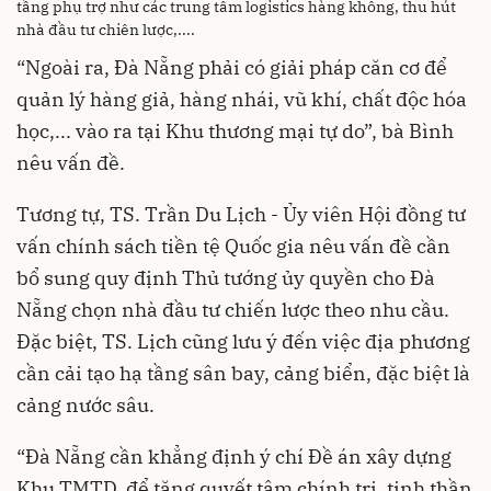
tầng phụ trợ như các trung tâm logistics hàng không, thu hút
nhà đầu tư chiên lược,....
“Ngoài ra, Đà Nẵng phải có giải pháp căn cơ để
quản lý hàng giả, hàng nhái, vũ khí, chất độc hóa
học,... vào ra tại Khu thương mại tự do”, bà Bình
nêu vấn đề.
Tương tự, TS. Trần Du Lịch - Ủy viên Hội đồng tư
vấn chính sách tiền tệ Quốc gia nêu vấn đề cần
bổ sung quy định Thủ tướng ủy quyền cho Đà
Nẵng chọn nhà đầu tư chiến lược theo nhu cầu.
Đặc biệt, TS. Lịch cũng lưu ý đến việc địa phương
cần cải tạo hạ tầng sân bay, cảng biển, đặc biệt là
cảng nước sâu.
“Đà Nẵng cần khẳng định ý chí Đề án xây dựng
Khu TMTD, để tăng quyết tâm chính trị, tinh thần