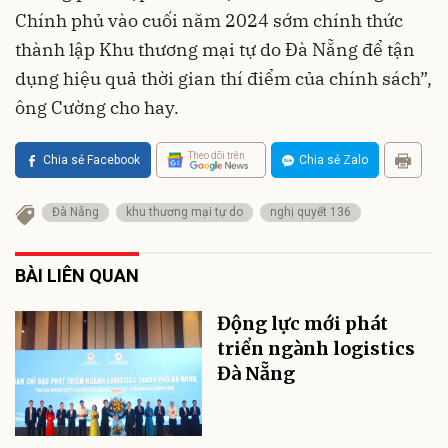
Chính phủ vào cuối năm 2024 sớm chính thức
thành lập Khu thương mại tự do Đà Nẵng để tận
dụng hiệu quả thời gian thí điểm của chính sách”,
ông Cường cho hay.
Theo dõi trên
Chia sẻ Facebook
Chia sẻ Zalo
Đà Nẵng
khu thương mại tự do
nghị quyết 136
BÀI LIÊN QUAN
Động lực mới phát
triển ngành logistics
Đà Nẵng