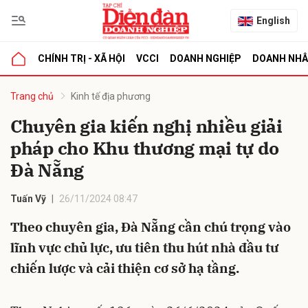
English
CHÍNH TRỊ - XÃ HỘI
VCCI
DOANH NGHIỆP
DOANH NH
bình luận
Trang chủ
Kinh tế địa phương
Chuyên gia kiến nghị nhiều giải
pháp cho Khu thương mại tự do
Đà Nẵng
Tuấn Vỹ
26/11/2024 08:47
Theo chuyên gia, Đà Nẵng cần chú trọng vào
Hủy
G
lĩnh vực chủ lực, ưu tiên thu hút nhà đầu tư
chiến lược và cải thiện cơ sở hạ tầng.