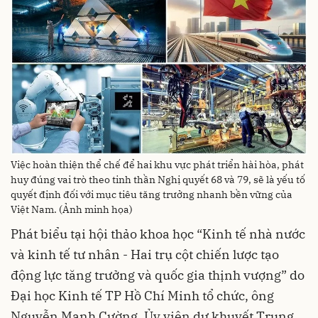
Việc hoàn thiện thể chế để hai khu vực phát triển hài hòa, phát
huy đúng vai trò theo tinh thần Nghị quyết 68 và 79, sẽ là yếu tố
quyết định đối với mục tiêu tăng trưởng nhanh bền vững của
Việt Nam. (Ảnh minh họa)
Phát biểu tại hội thảo khoa học “Kinh tế nhà nước
và kinh tế tư nhân - Hai trụ cột chiến lược tạo
động lực tăng trưởng và quốc gia thịnh vượng” do
Đại học Kinh tế TP Hồ Chí Minh tổ chức, ông
Nguyễn Mạnh Cường, Ủy viên dự khuyết Trung