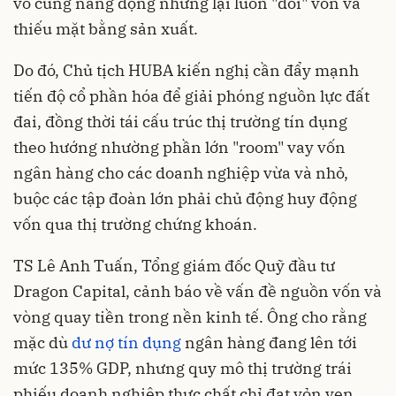
vô cùng năng động nhưng lại luôn "đói" vốn và
thiếu mặt bằng sản xuất.
Do đó, Chủ tịch HUBA kiến nghị cần đẩy mạnh
tiến độ cổ phần hóa để giải phóng nguồn lực đất
đai, đồng thời tái cấu trúc thị trường tín dụng
theo hướng nhường phần lớn "room" vay vốn
ngân hàng cho các doanh nghiệp vừa và nhỏ,
buộc các tập đoàn lớn phải chủ động huy động
vốn qua thị trường chứng khoán.
TS Lê Anh Tuấn, Tổng giám đốc Quỹ đầu tư
Dragon Capital, cảnh báo về vấn đề nguồn vốn và
vòng quay tiền trong nền kinh tế. Ông cho rằng
mặc dù
dư nợ tín dụng
ngân hàng đang lên tới
mức 135% GDP, nhưng quy mô thị trường trái
phiếu doanh nghiệp thực chất chỉ đạt vỏn vẹn