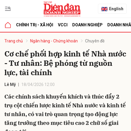
English
CHÍNH TRỊ - XÃ HỘI
VCCI
DOANH NGHIỆP
DOANH NH
bình luận
Trang chủ
Ngân hàng - Chứng khoán
Chuyên đề
Cơ chế phối hợp kinh tế Nhà nước
- Tư nhân: Bệ phóng từ nguồn
lực, tài chính
Lê Mỹ
18/04/2026 12:00
Các chính sách khuyến khích và thúc đẩy 2
Hủy
G
trụ cột chiến lược kinh tế Nhà nước và kinh tế
tư nhân, có vai trò quan trọng tạo động lực
tăng trưởng theo mục tiêu cao 2 chữ số giai