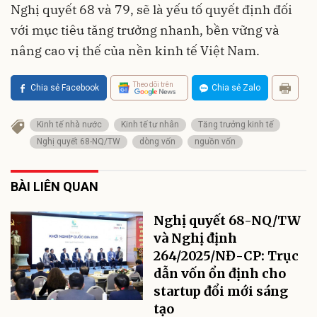
Nghị quyết 68 và 79, sẽ là yếu tố quyết định đối
với mục tiêu tăng trưởng nhanh, bền vững và
nâng cao vị thế của nền kinh tế Việt Nam.
Theo dõi trên
Chia sẻ Facebook
Chia sẻ Zalo
Kinh tế nhà nước
Kinh tế tư nhân
Tăng trưởng kinh tế
Nghị quyết 68-NQ/TW
dòng vốn
nguồn vốn
BÀI LIÊN QUAN
Nghị quyết 68-NQ/TW
và Nghị định
264/2025/NĐ-CP: Trục
dẫn vốn ổn định cho
startup đổi mới sáng
tạo