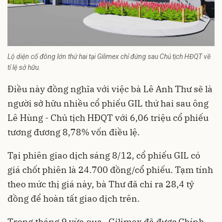
Lộ diện cổ đông lớn thứ hai tại Gilimex chỉ đứng sau Chủ tịch HĐQT về
tỉ lệ sở hữu.
Điều này đồng nghĩa với việc bà Lê Anh Thư sẽ là
người sở hữu nhiều cổ phiếu GIL thứ hai sau ông
Lê Hùng - Chủ tịch HĐQT với 6,06 triệu cổ phiếu
tương đương 8,78% vốn điều lệ.
Tại phiên giao dịch sáng 8/12, cổ phiếu GIL có
giá chốt phiên là 24.700 đồng/cổ phiếu. Tạm tính
theo mức thị giá này, bà Thư đã chi ra 28,4 tỷ
đồng để hoàn tất giao dịch trên.
Trong tháng 9 vừa qua, Gilimex đã được
Chính