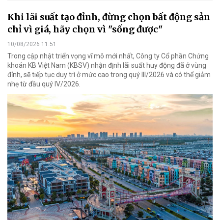
Khi lãi suất tạo đỉnh, đừng chọn bất động sản
chỉ vì giá, hãy chọn vì "sống được"
10/08/2026 11:51
Trong cập nhật triển vọng vĩ mô mới nhất, Công ty Cổ phần Chứng
khoán KB Việt Nam (KBSV) nhận định lãi suất huy động đã ở vùng
đỉnh, sẽ tiếp tục duy trì ở mức cao trong quý III/2026 và có thể giảm
nhẹ từ đầu quý IV/2026.