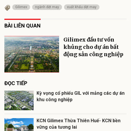
Gilimex
ngành dệt may
xuất khẩu dệt may
BÀI LIÊN QUAN
Gilimex đầu tư vốn
khủng cho dự án bất
động sản công nghiệp
ĐỌC TIẾP
Kỳ vọng cổ phiếu GIL với mảng các dự án
khu công nghiệp
KCN Gilimex Thừa Thiên Huế- KCN bền
vững của tương lai