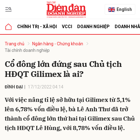
English
CHÍNH TRỊ - XÃ HỘI
VCCI
DOANH NGHIỆP
DOANH NH
bình luận
Trang chủ
Ngân hàng - Chứng khoán
Tài chính doanh nghiệp
Cổ đông lớn đứng sau Chủ tịch
HĐQT Gilimex là ai?
ĐÌNH ĐẠI
17/12/2022 04:14
Với việc nâng tỉ lệ sở hữu tại Gilimex từ 5,1%
Hủy
G
lên 6,78% vốn điều lệ, bà Lê Anh Thư đã trở
thành cổ đông lớn thứ hai tại Gilimex sau Chủ
tịch HĐQT Lê Hùng, với 8,78% vốn điều lệ.