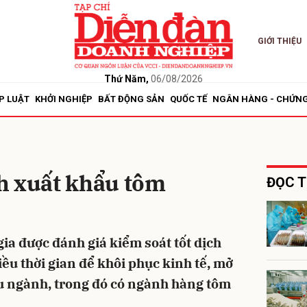
GIỚI THIỆU
bình luận
Thứ Năm,
06/08/2026
P LUẬT
KHỞI NGHIỆP
BẤT ĐỘNG SẢN
QUỐC TẾ
NGÂN HÀNG - CHỨN
h xuất khẩu tôm
ĐỌC T
Hủy
G
ia được đánh giá kiểm soát tốt dịch
ều thời gian để khôi phục kinh tế, mở
ều ngành, trong đó có ngành hàng tôm