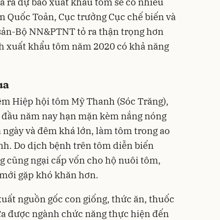
a ra dự báo xuất khẩu tôm sẽ có nhiều
n Quốc Toản, Cục trưởng Cục chế biến và
 sản-Bộ NN&PTNT tỏ ra thận trọng hơn
ch xuất khẩu tôm năm 2020 có khả năng
ua
m Hiệp hội tôm Mỹ Thanh (Sóc Trăng),
ng đầu năm nay hạn mặn kèm nắng nóng
a ngày và đêm khá lớn, làm tôm trong ao
ệnh. Do dịch bệnh trên tôm diễn biến
g cũng ngại cấp vốn cho hộ nuôi tôm,
 mới gặp khó khăn hơn.
 xuất nguồn gốc con giống, thức ăn, thuốc
hưa được ngành chức năng thực hiện đến