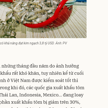
ó khả năng đạt kim ngạch 3,8 tỷ USD. Ảnh: PV
, những tháng đầu năm do ảnh hưởng
khẩu rất khó khăn, tuy nhiên kể từ cuối
ệnh ở Việt Nam được kiểm soát tốt thì
rong khi đó, các quốc gia xuất khẩu tôm
Thái Lan, Indonesia, Mexico… đang loay
ị phần xuất khẩu tôm bị giảm trên 30%,