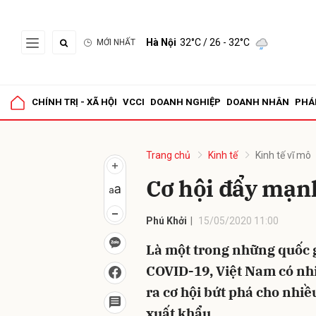
Hà Nội
32°C
/ 26 - 32°C
MỚI NHẤT
Gửi 
CHÍNH TRỊ - XÃ HỘI
VCCI
DOANH NGHIỆP
DOANH NHÂN
PHÁ
Trang chủ
Kinh tế
Kinh tế vĩ mô
Cơ hội đẩy mạn
Phú Khởi
15/05/2020 11:00
Là một trong những quốc g
COVID-19, Việt Nam có nhi
ra cơ hội bứt phá cho nhi
xuất khẩu.