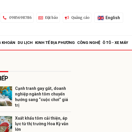
English
0985698786
Đặt báo
Quảng cáo
G KHOÁN
DU LỊCH
KINH TẾ ĐỊA PHƯƠNG
CÔNG NGHỆ
Ô TÔ - XE MÁY
IẾP
Cạnh tranh gay gắt, doanh
nghiệp ngành tôm chuyển
ửi
hướng sang “cuộc chơi” giá
trị
Xuất khẩu tôm cải thiện, áp
lực từ thị trường Hoa Kỳ vẫn
lớn