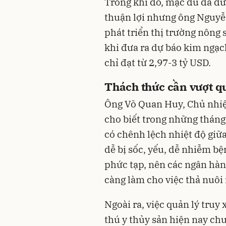
Trong khi đó, mặc dù đã đư
thuận lợi nhưng ông Nguyễ
phát triển thị trường nông
khi đưa ra dự báo kim ngạ
chỉ đạt từ 2,97-3 tỷ USD.
Thách thức cần vượt q
Ông Võ Quan Huy, Chủ nhiệ
cho biết trong những thá
có chênh lệch nhiệt độ giữ
dễ bị sốc, yếu, dễ nhiễm b
phức tạp, nên các ngân hàn
càng làm cho việc thả nuôi
Ngoài ra, việc quản lý truy
thú y thủy sản hiện nay c