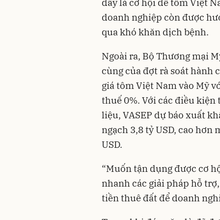
đây là cơ hội để tôm Việt 
doanh nghiệp còn được hưở
qua khó khăn dịch bệnh.
Ngoài ra, Bộ Thương mại Mỹ
cùng của đợt rà soát hành 
giá tôm Việt Nam vào Mỹ v
thuế 0%. Với các điều kiện 
liệu, VASEP dự báo xuất k
ngạch 3,8 tỷ USD, cao hơn 
USD.
“Muốn tận dụng được cơ hội
nhanh các giải pháp hỗ trợ,
tiền thuê đất để doanh ngh