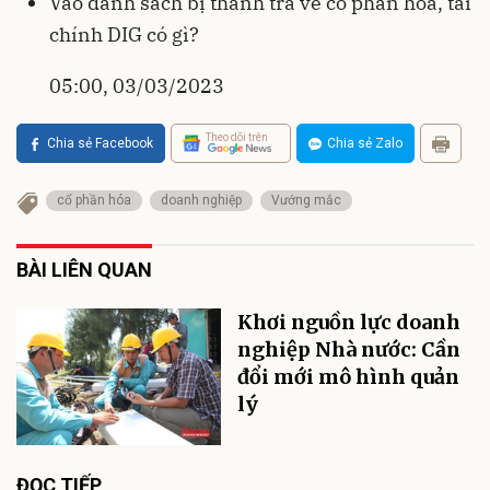
Vào danh sách bị thanh tra về cổ phần hóa, tài
chính DIG có gì?
05:00, 03/03/2023
Theo dõi trên
Chia sẻ Facebook
Chia sẻ Zalo
cổ phần hóa
doanh nghiệp
Vướng mắc
BÀI LIÊN QUAN
Khơi nguồn lực doanh
nghiệp Nhà nước: Cần
đổi mới mô hình quản
lý
ĐỌC TIẾP