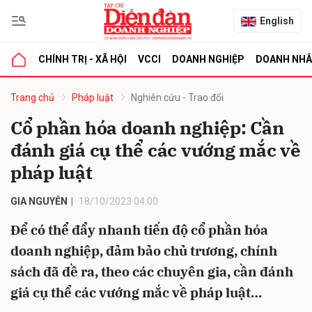
English
CHÍNH TRỊ - XÃ HỘI
VCCI
DOANH NGHIỆP
DOANH NH
bình luận
Trang chủ
Pháp luật
Nghiên cứu - Trao đổi
Cổ phần hóa doanh nghiệp: Cần
đánh giá cụ thể các vướng mắc về
pháp luật
GIA NGUYỄN
18/10/2023 04:00
Để có thể đẩy nhanh tiến độ cổ phần hóa
Hủy
G
doanh nghiệp, đảm bảo chủ trương, chính
sách đã đề ra, theo các chuyên gia, cần đánh
giá cụ thể các vướng mắc về pháp luật…