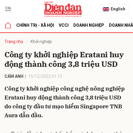
English
CHÍNH TRỊ - XÃ HỘI
VCCI
DOANH NGHIỆP
DOANH NH
bình luận
Trang chủ
Khởi nghiệp
Công ty khởi nghiệp Eratani huy
động thành công 3,8 triệu USD
CẨM ANH
15/12/2022 01:15
Công ty khởi nghiệp công nghệ nông nghiệp
Eratani huy động thành công 3,8 triệu USD
Hủy
G
do công ty đầu tư mạo hiểm Singapore TNB
Aura dẫn đầu.