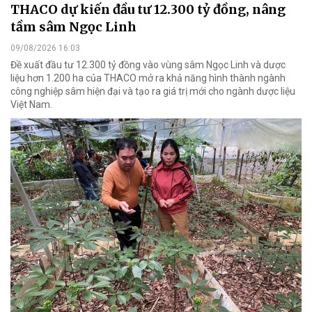
THACO dự kiến đầu tư 12.300 tỷ đồng, nâng
tầm sâm Ngọc Linh
09/08/2026 16:03
Đề xuất đầu tư 12.300 tỷ đồng vào vùng sâm Ngọc Linh và dược
liệu hơn 1.200 ha của THACO mở ra khả năng hình thành ngành
công nghiệp sâm hiện đại và tạo ra giá trị mới cho ngành dược liệu
Việt Nam.