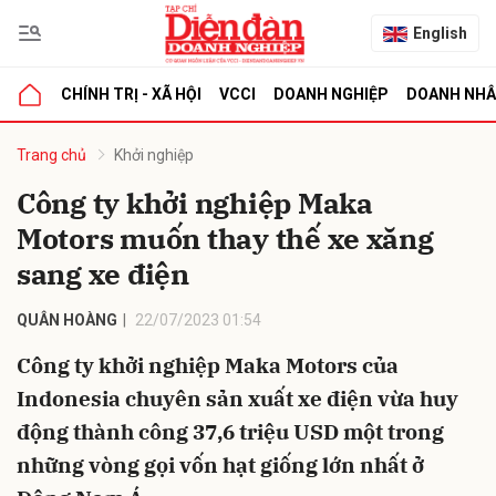
English
CHÍNH TRỊ - XÃ HỘI
VCCI
DOANH NGHIỆP
DOANH NH
bình luận
Trang chủ
Khởi nghiệp
Công ty khởi nghiệp Maka
Motors muốn thay thế xe xăng
sang xe điện
QUÂN HOÀNG
22/07/2023 01:54
Công ty khởi nghiệp Maka Motors của
Hủy
G
Indonesia chuyên sản xuất xe điện vừa huy
động thành công 37,6 triệu USD một trong
những vòng gọi vốn hạt giống lớn nhất ở