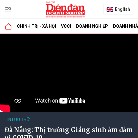
English
CHÍNH TRỊ - XÃ HỘI
VCCI
DOANH NGHIỆP
DOANH NH
TIN LƯU TRỮ
Đà Nẵng: Thị trường Giáng sinh ảm đảm
vì COVID-19