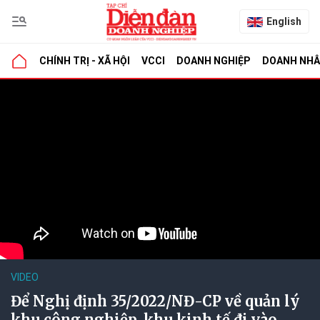
English
CHÍNH TRỊ - XÃ HỘI
VCCI
DOANH NGHIỆP
DOANH NH
VIDEO
Để Nghị định 35/2022/NĐ-CP về quản lý
khu công nghiệp, khu kinh tế đi vào