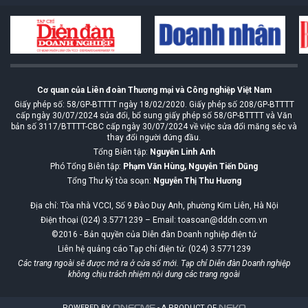
Cơ quan của Liên đoàn Thương mại và Công nghiệp Việt Nam
Giấy phép số: 58/GP-BTTTT ngày 18/02/2020. Giấy phép số 208/GP-BTTTT
cấp ngày 30/07/2024 sửa đổi, bổ sung giấy phép số 58/GP-BTTTT và Văn
bản số 3117/BTTTT-CBC cấp ngày 30/07/2024 về việc sửa đổi măng séc và
thay đổi người đứng đầu.
Tổng Biên tập:
Nguyễn Linh Anh
Phó Tổng Biên tập:
Phạm Văn Hùng, Nguyễn Tiến Dũng
Tổng Thư ký tòa soạn:
Nguyễn Thị Thu Hương
Địa chỉ: Tòa nhà VCCI, Số 9 Đào Duy Anh, phường Kim Liên, Hà Nội
Điện thoại (024) 3.5771239 – Email: toasoan@dddn.com.vn
©2016 - Bản quyền của Diễn đàn Doanh nghiệp điện tử
Liên hệ quảng cáo Tạp chí điện tử: (024) 3.5771239
Các trang ngoài sẽ được mở ra ở cửa sổ mới. Tạp chí Diễn đàn Doanh nghiệp
không chịu trách nhiệm nội dung các trang ngoài
POWERED BY
ONE
CMS
- A PRODUCT OF
NEKO