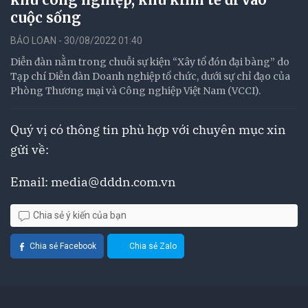
cuộc sống
BẢO LOAN - 30/08/2022 01:40
Diễn đàn nằm trong chuỗi sự kiện “Xây tổ đón đại bàng” do
Tạp chí Diễn đàn Doanh nghiệp tổ chức, dưới sự chỉ đạo của
Phòng Thương mại và Công nghiệp Việt Nam (VCCI).
Quý vị có thông tin phù hợp với chuyên mục xin
gửi về:
Email:
media@dddn.com.vn
Chia sẻ ý kiến của bạn
Chia sẻ Facebook
Chia sẻ Zalo