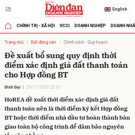
English
CHÍNH TRỊ - XÃ HỘI
VCCI
DOANH NGHIỆP
DOANH NH
bình luận
Trang chủ
Bất động sản
Chính sách - Quy hoạch
Đề xuất bổ sung quy định thời
điểm xác định giá đất thanh toán
cho Hợp đồng BT
Đình Đại
29/11/2025 22:31
HoREA đề xuất thời điểm xác định giá đất
Hủy
G
thanh toán nên là thời điểm ký kết Hợp đồng
BT hoặc thời điểm nhà đầu tư hoàn thành bàn
giao toàn bộ công trình để đảm bảo nguyên