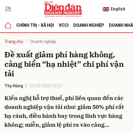
English
CHÍNH TRỊ - XÃ HỘI
VCCI
DOANH NGHIỆP
DOANH NH
bình luận
Trang chủ
Doanh nghiệp
Đề xuất giảm phí hàng không,
cảng biển “hạ nhiệt” chi phí vận
tải
Thy Hằng
16/03/2026 02:57
Kiến nghị hỗ trợ thuế, phí liên quan đến các
Hủy
G
doanh nghiệp vận tải như: giảm 50% phí cất
hạ cánh, điều hành bay trong lĩnh vực hàng
không; miễn, giảm lệ phí ra vào cảng…