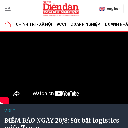
English
CHÍNH TRỊ - XÃ HỘI
VCCI
DOANH NGHIỆP
DOANH NH
VIDEO
ĐIỂM BÁO NGÀY 20/8: Sức bật logistics
miền Trung