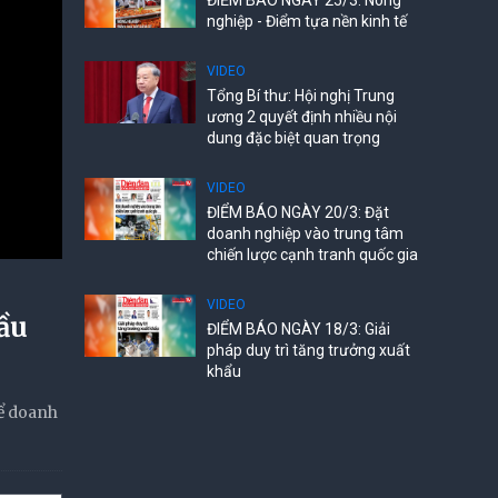
ĐIỂM BÁO NGÀY 25/3: Nông
nghiệp - Điểm tựa nền kinh tế
VIDEO
Tổng Bí thư: Hội nghị Trung
ương 2 quyết định nhiều nội
dung đặc biệt quan trọng
VIDEO
ĐIỂM BÁO NGÀY 20/3: Đặt
doanh nghiệp vào trung tâm
chiến lược cạnh tranh quốc gia
VIDEO
ầu
ĐIỂM BÁO NGÀY 18/3: Giải
pháp duy trì tăng trưởng xuất
khẩu
để doanh