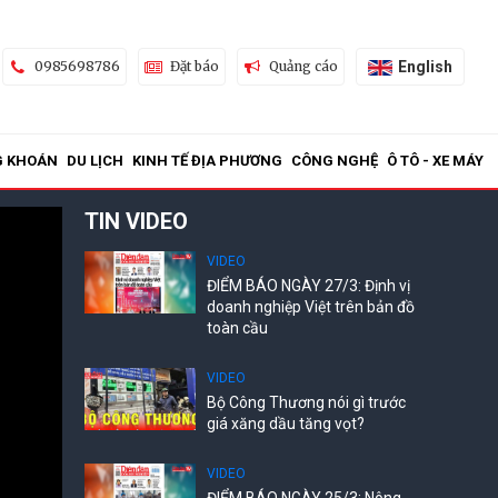
English
0985698786
Đặt báo
Quảng cáo
G KHOÁN
DU LỊCH
KINH TẾ ĐỊA PHƯƠNG
CÔNG NGHỆ
Ô TÔ - XE MÁY
TIN VIDEO
VIDEO
ĐIỂM BÁO NGÀY 27/3: Định vị
doanh nghiệp Việt trên bản đồ
toàn cầu
VIDEO
Bộ Công Thương nói gì trước
giá xăng dầu tăng vọt?
VIDEO