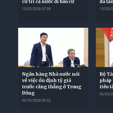
cử tri cả nước đi bầu cử
đà tă
15/03/2026 07:58
13/03/2
Ngân hàng Nhà nước nói
Bộ Tà
về việc ổn định tỷ giá
pháp 
trước căng thẳng ở Trung
tiêu 
Đông
06/03/2
06/03/2026 06:22