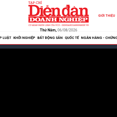
GIỚI THIỆU
Thứ Năm,
06/08/2026
P LUẬT
KHỞI NGHIỆP
BẤT ĐỘNG SẢN
QUỐC TẾ
NGÂN HÀNG - CHỨN