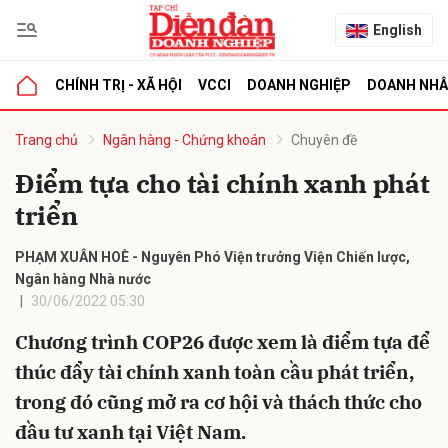
English
CHÍNH TRỊ - XÃ HỘI
VCCI
DOANH NGHIỆP
DOANH NH
bình luận
Trang chủ
Ngân hàng - Chứng khoán
Chuyên đề
Điểm tựa cho tài chính xanh phát
triển
PHẠM XUÂN HOÈ - Nguyên Phó Viện trưởng Viện Chiến lược,
Ngân hàng Nhà nước
30/06/2022 05:30
Hủy
G
Chương trình COP26 được xem là điểm tựa để
thúc đẩy tài chính xanh toàn cầu phát triển,
trong đó cũng mở ra cơ hội và thách thức cho
đầu tư xanh tại Việt Nam.