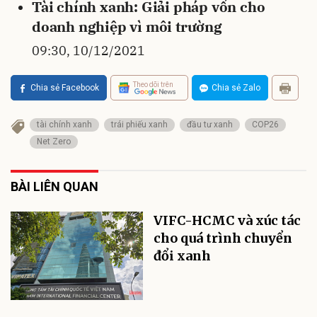
Tài chính xanh: Giải pháp vốn cho
doanh nghiệp vì môi trường
09:30, 10/12/2021
Theo dõi trên
Chia sẻ Facebook
Chia sẻ Zalo
tài chính xanh
trái phiếu xanh
đầu tư xanh
COP26
Net Zero
BÀI LIÊN QUAN
VIFC-HCMC và xúc tác
cho quá trình chuyển
đổi xanh