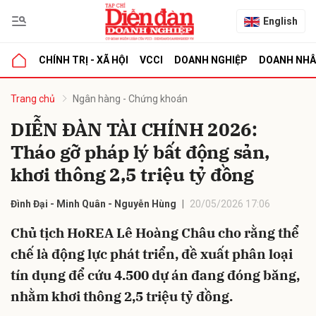
English
CHÍNH TRỊ - XÃ HỘI
VCCI
DOANH NGHIỆP
DOANH NH
bình luận
Trang chủ
Ngân hàng - Chứng khoán
DIỄN ĐÀN TÀI CHÍNH 2026:
Tháo gỡ pháp lý bất động sản,
khơi thông 2,5 triệu tỷ đồng
Đình Đại - Minh Quân - Nguyễn Hùng
20/05/2026 17:06
Chủ tịch HoREA Lê Hoàng Châu cho rằng thể
Hủy
G
chế là động lực phát triển, đề xuất phân loại
tín dụng để cứu 4.500 dự án đang đóng băng,
nhằm khơi thông 2,5 triệu tỷ đồng.