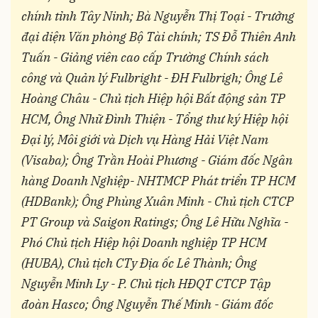
chính tỉnh Tây Ninh; Bà Nguyễn Thị Toại - Trưởng
đại diện Văn phòng Bộ Tài chính; TS Đỗ Thiên Anh
Tuấn - Giảng viên cao cấp Trường Chính sách
công và Quản lý Fulbright - ĐH Fulbrigh; Ông Lê
Hoàng Châu - Chủ tịch Hiệp hội Bất động sản TP
HCM,
Ông Nhữ Đình Thiện - Tổng thư ký Hiệp hội
Đại lý, Môi giới và Dịch vụ Hàng Hải Việt Nam
(Visaba); Ông Trần Hoài Phương - Giám đốc Ngân
hàng Doanh Nghiệp- NHTMCP Phát triển TP HCM
(HDBank); Ông Phùng Xuân Minh - Chủ tịch CTCP
PT Group và Saigon Ratings; Ông Lê Hữu Nghĩa -
Phó Chủ tịch Hiệp hội Doanh nghiệp TP HCM
(HUBA), Chủ tịch CTy Địa ốc Lê Thành; Ông
Nguyễn Minh Ly - P. Chủ tịch HĐQT CTCP Tập
đoàn Hasco; Ông Nguyễn Thế Minh - Giám đốc