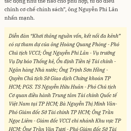
tác động như thế nào cho phù hợp, từ đó điều
chỉnh cơ chế chính sách”, ông Nguyễn Phi Lân
nhấn mạnh.
Diễn đàn “Khơi thông nguồn vốn, kết nối đa kênh”
có sự tham dự của ông Hoàng Quang Phòng - Phó
Chủ tịch VCCI; Ông Nguyễn Phi Lân - Vụ trưởng
Vụ Dự báo Thống kê, Ổn định Tiền tệ Tài chính -
Ngân hàng Nhà nước; Ông Trịnh Sơn Hồng -
Quyền Chủ tịch Sở Giao dịch Chứng khoán TP
HCM; PGS. TS Nguyễn Hữu Huân - Phó Chủ tịch
Cơ quan điều hành Trung tâm Tài chính Quốc tế
Việt Nam tại TP HCM; Bà Nguyễn Thị Minh Vân-
Phó Giám đốc Sở Tài chính TP HCM; Ông Trần
Ngọc Liêm - Giám đốc VCCI chi nhánh Khu vực TP
HCM; Ông Trần Văn Tươi - Phó Giám đốc Sở Tài