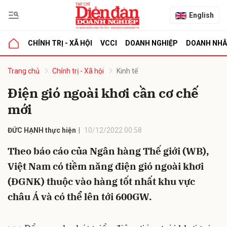
English
CHÍNH TRỊ - XÃ HỘI
VCCI
DOANH NGHIỆP
DOANH NH
bình luận
Trang chủ
Chính trị - Xã hội
Kinh tế
Điện gió ngoài khơi cần cơ chế
mới
ĐỨC HẠNH thực hiện
10/12/2022 00:58
Theo báo cáo của Ngân hàng Thế giới (WB),
Việt Nam có tiềm năng điện gió ngoài khơi
Hủy
G
(ĐGNK) thuộc vào hàng tốt nhất khu vực
châu Á và có thể lên tới 600GW.