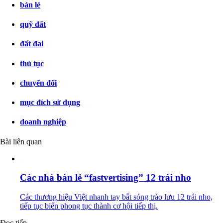
bán lẻ
quỹ đất
đất đai
thủ tục
chuyển đổi
mục đích sử dụng
doanh nghiệp
Bài liên quan
Các nhà bán lẻ “fastvertising” 12 trái nho
Các thương hiệu Việt nhanh tay bắt sóng trào lưu 12 trái nho,
tiếp tục biến phong tục thành cơ hội tiếp thị.
Đọc tiếp