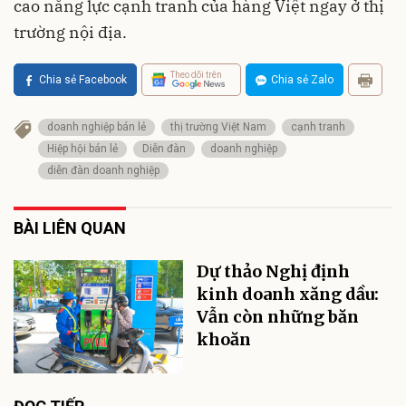
cao năng lực cạnh tranh của hàng Việt ngay ở thị
trường nội địa.
Theo dõi trên
Chia sẻ Facebook
Chia sẻ Zalo
doanh nghiệp bán lẻ
thị trường Việt Nam
cạnh tranh
Hiệp hội bán lẻ
Diễn đàn
doanh nghiệp
diễn đàn doanh nghiệp
BÀI LIÊN QUAN
Dự thảo Nghị định
kinh doanh xăng dầu:
Vẫn còn những băn
khoăn