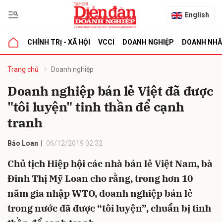
English
CHÍNH TRỊ - XÃ HỘI
VCCI
DOANH NGHIỆP
DOANH NH
bình luận
Trang chủ
Doanh nghiệp
Doanh nghiệp bán lẻ Việt đã được
"tôi luyện" tinh thần để cạnh
tranh
Bảo Loan
06/12/2019 02:32
Chủ tịch Hiệp hội các nhà bán lẻ Việt Nam, bà
Hủy
G
Đinh Thị Mỹ Loan cho rằng, trong hơn 10
năm gia nhập WTO, doanh nghiệp bán lẻ
trong nước đã được “tôi luyện”, chuẩn bị tinh